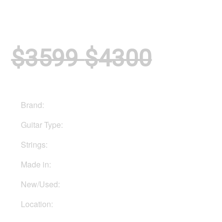
$3599
$4300
Brand:
PRS
Guitar Type:
Electric
Strings:
Six strings
Made in:
USA
New/Used:
New
Location:
In Ukraine