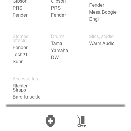
Gibson
Gibson
Fender
PRS
PRS
Mesa Boogie
Fender
Fender
Engl
Stomps,
Drums
Mics, studio
effects
Tama
Warm Audio
Fender
Yamaha
Tech21
DW
Suhr
Accessories
Richter
Straps
Bare Knuckle