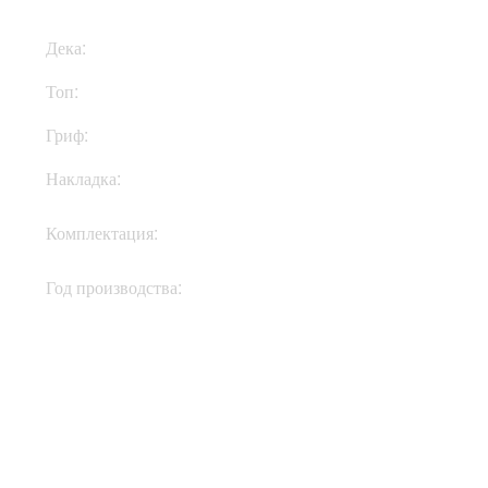
Дека:
Махагони
Топ:
Клен
Гриф:
Махагони
Накладка:
Палисандр
Кейс, документы,
Комплектация:
ключи
Год производства:
2017