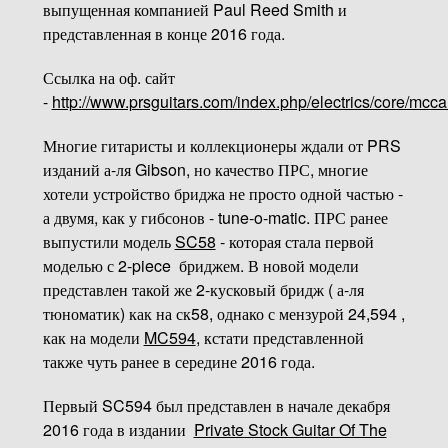
выпущенная компанией Paul Reed Smith и
представленная в конце 2016 года.
Ссылка на оф. сайт
-
http://www.prsguitars.com/index.php/electrics/core/mc
Многие гитаристы и коллекционеры ждали от PRS
изданий а-ля Gibson, но качество ПРС, многие
хотели устройство бриджа не просто одной частью -
а двумя, как у гибсонов - tune-o-matic. ПРС ранее
выпустили модель
SC58
- которая стала первой
моделью с 2-piece бриджем. В новой модели
представлен такой же 2-кусковый бридж ( а-ля
тюноматик) как на ск58, однако с мензурой 24,594 ,
как на модели
MC594
, кстати представленной
также чуть ранее в середине 2016 года.
Первый SC594 был представлен в начале декабря
2016 года в издании
Private Stock Guitar Of The