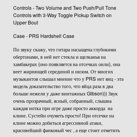
Controls - Two Volume and Two Push/Pull Tone
Controls with 3-Way Toggle Pickup Switch on
Upper Bout
Case - PRS Hardshell Case
По звуку скажу, что гитара насыщена глубокими
обертонами, в ней нет стекла и щелканья на
хамбакерах (оно появляется на отсечках онли), она
веет жирнющей серединой и низом. От многих
музыкантов слышал мнение что у PRS нет яиц - эта
модель доказательство того, что яйца раза в два
больше нежели у даже винтажных Gibson))) Звук
очень прозрачный, ясный, собранный, слышна
каждая нотка при игре даже просто аккорда на
клине. Сустейн очуметь просто! При отсечке на
клине можно добиться агрессивной атаки,
красивейший фанковый чес , а еще стоит отметить