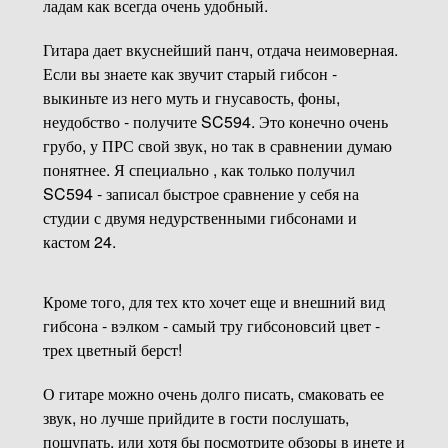
ладам как всегда очень удобный.
Гитара дает вкуснейший панч, отдача неимоверная.
Если вы знаете как звучит старый гибсон -
выкиньте из него муть и гнусавость, фоны,
неудобство - получите SC594. Это конечно очень
грубо, у ПРС свой звук, но так в сравнении думаю
понятнее. Я специально , как только получил
SC594 - записал быстрое сравнение у себя на
студии с двумя недурственными гибсонами и
кастом 24.
Кроме того, для тех кто хочет еще и внешний вид
гибсона - вэлком - самый тру гибсоновсий цвет -
трех цветный берст!
О гитаре можно очень долго писать, смаковать ее
звук, но лучше прийдите в гости послушать,
пощупать, или хотя бы посмотрите обзоры в инете и