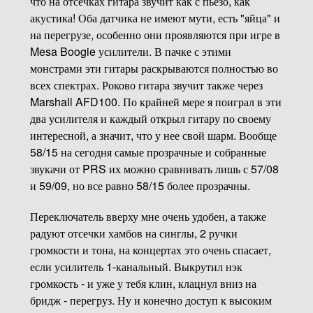
что на отсечках гитара звучит как с пьезо, как
акустика! Оба датчика не имеют мути, есть "яйца" и
на перегрузе, особенно они проявляются при игре в
Mesa Boogie усилители. В пачке с этими
монстрами эти гитары раскрываются полностью во
всех спектрах. Роково гитара звучит также через
Marshall AFD100. По крайней мере я поиграл в эти
два усилителя и каждый открыл гитару по своему
интересной, а значит, что у нее свой шарм. Вообще
58/15 на сегодня самые прозрачные и собранные
звукачи от PRS их можно сравнивать лишь с 57/08
и 59/09, но все равно 58/15 более прозрачны.
Переключатель вверху мне очень удобен, а также
радуют отсечки хамбов на синглы, 2 ручки
громкости и тона, на концертах это очень спасает,
если усилитель 1-канальный. Выкрутил нэк
громкость - и уже у тебя клин, клацнул вниз на
бридж - перегруз. Ну и конечно доступ к высоким