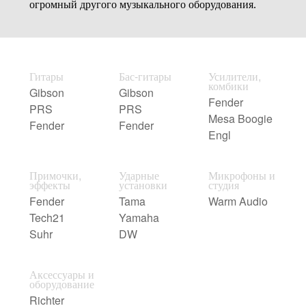
огромный другого музыкального оборудования.
Гитары
Бас-гитары
Усилители,
комбики
Gibson
Gibson
Fender
PRS
PRS
Mesa Boogie
Fender
Fender
Engl
Примочки,
Ударные
Микрофоны и
эффекты
установки
студия
Fender
Tama
Warm Audio
Tech21
Yamaha
Suhr
DW
Аксессуары и
оборудование
Richter