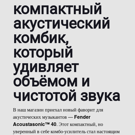
компактный
акустический
комбик,
который
удивляет
объёмом и
чистотой звука
В наш магазин приехал новый фаворит для
акустических музыкантов —
Fender
Acoustasonic™ 40
. Этот компактный, но
уверенный в себе комбо-усилитель стал настоящим