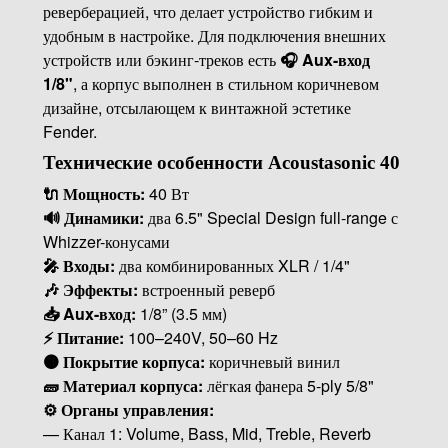
реверберацией, что делает устройство гибким и
удобным в настройке. Для подключения внешних
устройств или бэкинг-треков есть
🎧 Aux-вход
1/8"
, а корпус выполнен в стильном коричневом
дизайне, отсылающем к винтажной эстетике
Fender.
Технические особенности Acoustasonic 40
🔌 Мощность:
40 Вт
🔊 Динамики:
два 6.5" Special Design full-range с
Whizzer-конусами
🎤 Входы:
два комбинированных XLR / 1/4"
🎶 Эффекты:
встроенный реверб
📥 Aux-вход:
1/8” (3.5 мм)
⚡ Питание:
100–240V, 50–60 Hz
🟤 Покрытие корпуса:
коричневый винил
🧱 Материал корпуса:
лёгкая фанера 5-ply 5/8"
⚙️ Органы управления:
— Канал 1: Volume, Bass, Mid, Treble, Reverb