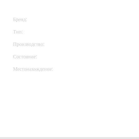
Бренд:
Fender
Тип:
Комбик
Производство:
США
Состояние:
New
Местонахождение:
В Украине
Купить