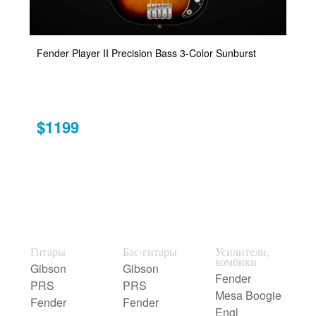
Fender Player II Precision Bass 3-Color Sunburst
$1199
Гитары
Бас-гитары
Усилители,
комбики
Gibson
Gibson
Fender
PRS
PRS
Mesa Boogie
Fender
Fender
Engl