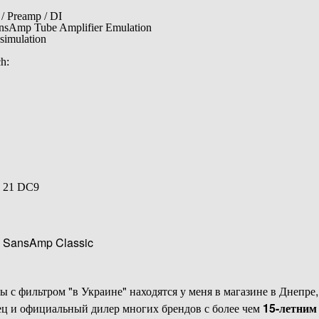
/ Preamp / DI
sAmp Tube Amplifier Emulation
simulation
h:
h 21 DC9
1 SansAmp Classic
ы с фильтром "в Украине" находятся у меня в магазине в Днепре,
ц и официальный дилер многих брендов с более чем
15-летним