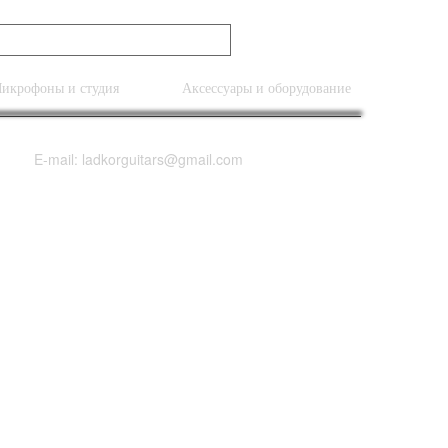
икрофоны и студия
Аксессуары и оборудование
E-mail: ladkorguitars@gmail.com