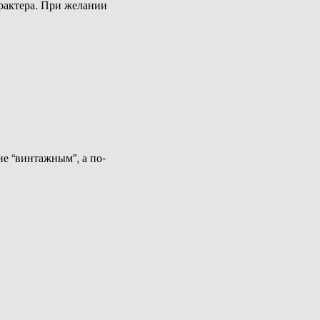
арактера. При желании
не “винтажным”, а по-