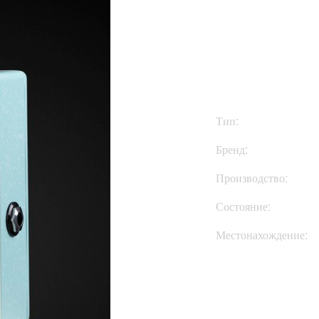
$350
Тип:
Бренд:
Производство:
Состояние:
Местонахождение:
Купить