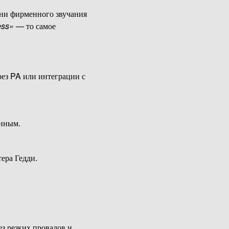
ни фирменного звучания
ess»
— то самое
ез PA или интеграции с
анным.
ера Гедди.
з резких провалов и