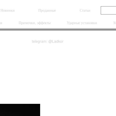
Новинки
Проданные
Статьи
ки
Примочки, эффекты
Ударные установки
М
telegram: @Ladkor
e-Shifter Geddy Lee S