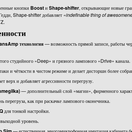
ленные кнопки
Boost
и
Shape-shifter
, открывающие новые гра
Гедди, Shape-shifter добавляет
«indefinable thing of awesomen
Z.
енности
SansAmp технология
— возможность прямой записи, работы чер
того студийного «Deep» и грязного лампового «Drive» канала.
аки и чёткости в чистом режиме и делает дисторшн более собр
т верх и добавляет агрессивности перегрузу.
hmegilka)
— дополнительный слой «магии», фирменного характ
ь перегруза, как при раскачке лампового оконечника.
EQ
для тонкой настройки.
выходной уровень.
b Sim
— естественная, многомикрофонная имитация кабинета бе