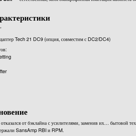
арактеристики
″
адаптер Tech 21 DC9 (опция, совместим с DC2/DC4)
ов:
tting
ter
новение
отказался от бэклайна с усилителями, заменив их… бытовой тех
а держали SansAmp RBI и RPM.