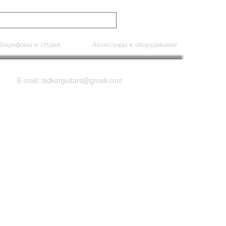
икрофоны и студия
Аксессуары и оборудование
E-mail: ladkorguitars@gmail.com
ignature Sansamp