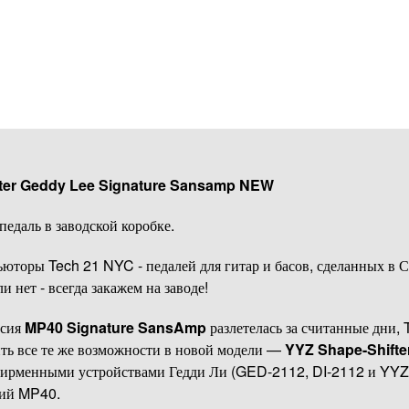
fter Geddy Lee Signature Sansamp NEW
педаль в заводской коробке.
торы Tech 21 NYC - педалей для гитар и басов, сделанных в С
ли нет - всегда закажем на заводе!
рсия
MP40 Signature SansAmp
разлетелась за считанные дни,
ть все те же возможности в новой модели —
YYZ Shape-Shifte
фирменными устройствами Гедди Ли (GED-2112, DI-2112 и YYZ 
кий MP40.