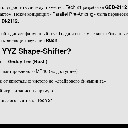
ил упростить систему и вместе с Tech 21 разработал
GED-2112
ктом. Позже концепция «Parallel Pre-Amping» была перенесен
й
DI-2112
.
r
объединяет фирменный звук Гедди и все самые востребованные
асть эволюции звучания
Rush
.
 YYZ Shape-Shifter?
ды —
Geddy Lee (Rush)
 лимитированного MP40 (но доступнее)
 от кристально чистого до «драйвового би-ампинга»
ей игры и записи напрямую
аналоговый тракт Tech 21