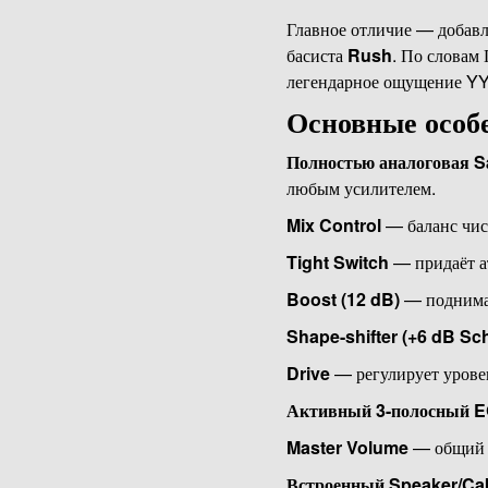
Главное отличие — добав
басиста
Rush
. По словам 
легендарное ощущение YY
Основные особ
Полностью аналоговая 
любым усилителем.
Mix Control
— баланс чис
Tight Switch
— придаёт ат
Boost (12 dB)
— поднимае
Shape-shifter (+6 dB Sc
Drive
— регулирует уровен
Активный 3-полосный 
Master Volume
— общий 
Встроенный Speaker/Ca