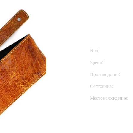
$180
Вид:
Бренд:
Производство:
Состояние:
Местонахождение:
Купить