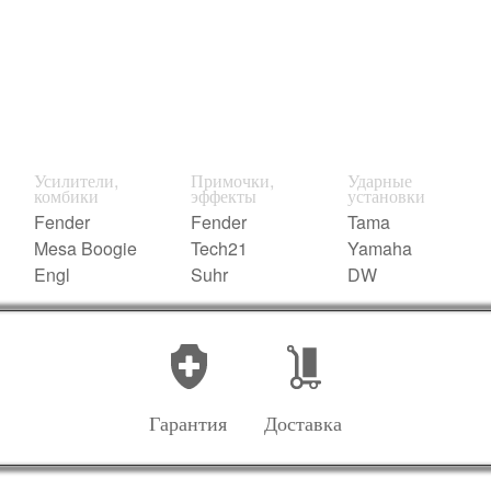
Усилители,
Примочки,
Ударные
комбики
эффекты
установки
Fender
Fender
Tama
Mesa Boogie
Tech21
Yamaha
Engl
Suhr
DW
Гарантия
Доставка