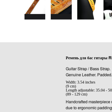
Ремень для бас гитары R
Guitar Strap / Bass Strap.
Genuine Leather. Padded. W
Width: 3.54 inches
(9 cm)
Length adjustable: 35.04 - 50
(89 - 129 cm)
Handcrafted masterpiece m
due to ergonomic padding