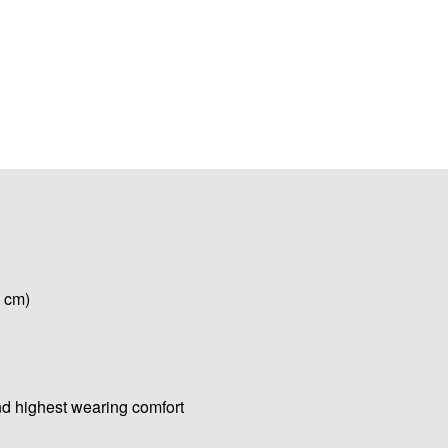
9 cm)
nd highest wearing comfort