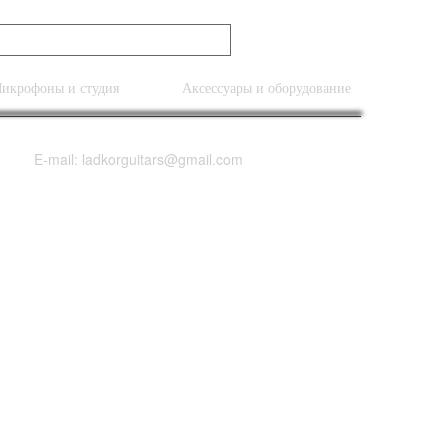
икрофоны и студия
Аксессуары и оборудование
E-mail: ladkorguitars@gmail.com
p Beaver's Tail