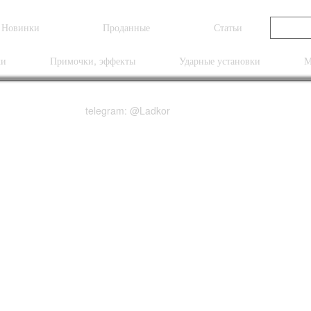
Новинки
Проданные
Статьи
ки
Примочки, эффекты
Ударные установки
М
telegram: @Ladkor
тары Richter Bass Stra