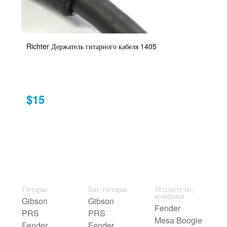
Richter Держатель гитарного кабеля 1405
$15
Гитары
Бас-гитары
Усилители,
комбики
Gibson
Gibson
Fender
PRS
PRS
Mesa Boogie
Fender
Fender