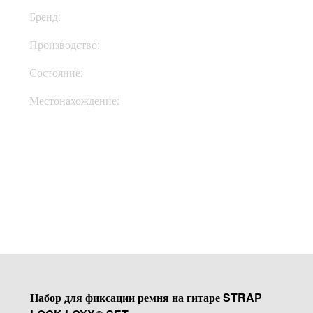
Бренд:
Richter Straps
Производство:
Германия
Состояние:
New
Местонахождение:
Под Заказ
Купить
Набор для фиксации ремня на гитаре STRAP