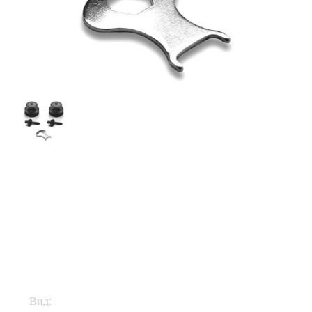
$25
Вид:
Стреплоки