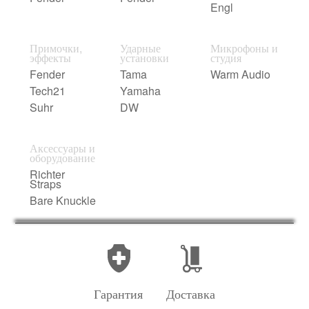
Engl
Примочки,
Ударные
Микрофоны и
эффекты
установки
студия
Fender
Tama
Warm Audio
Tech21
Yamaha
Suhr
DW
Аксессуары и
оборудование
Richter
Straps
Bare Knuckle
Гарантия
Доставка