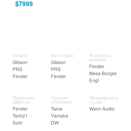
$7999
Гитары
Бас-гитары
Усилители,
комбики
Gibson
Gibson
Fender
PRS
PRS
Mesa Boogie
Fender
Fender
Engl
Примочки,
Ударные
Микрофоны и
эффекты
установки
студия
Fender
Tama
Warm Audio
Tech21
Yamaha
Suhr
DW