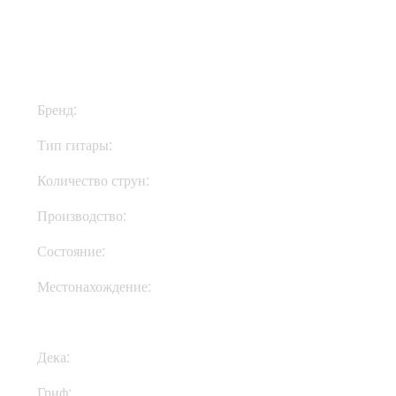
$2999
Бренд:
PRS
Тип гитары:
Электрогитары
Количество струн:
Шестиструнные
Производство:
США
Состояние:
New
Местонахождение:
В Украине
Дека:
Ольха
Гриф:
Клен