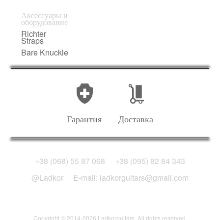
Аксессуары и
оборудование
Richter
Straps
Bare Knuckle
Гарантия
Доставка
+38 (068) 55 87 068
+38 (095) 82 84 343
@Ladkor
E-mail: ladkorguitars@gmail.com
Copyright © 2014-2026 Ladkorguitars. All rights reserved.