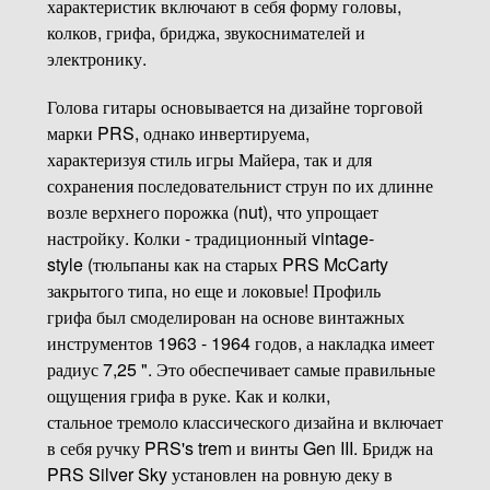
характеристик включают в себя форму головы,
колков, грифа, бриджа, звукоснимателей и
электронику.
Голова гитары основывается на дизайне торговой
марки PRS, однако инвертируема,
характеризуя стиль игры Майера, так и для
сохранения последовательнист струн по их длинне
возле верхнего порожка (nut), что упрощает
настройку. Колки - традиционный vintage-
style (тюльпаны как на старых PRS McCarty
закрытого типа, но еще и локовые! Профиль
грифа был смоделирован на основе винтажных
инструментов 1963 - 1964 годов, а накладка имеет
радиус 7,25 ". Это обеспечивает самые правильные
ощущения грифа в руке. Как и колки,
стальное тремоло классического дизайна и включает
в себя ручку PRS's trem и винты Gen III. Бридж на
PRS Silver Sky установлен на ровную деку в