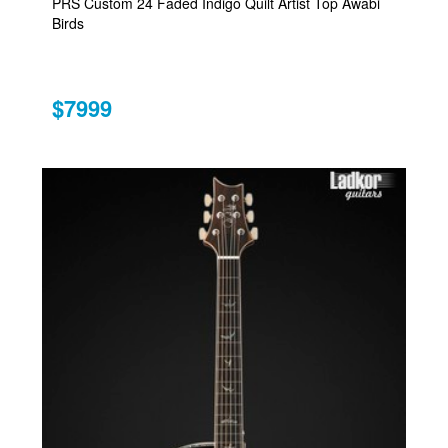
PRS Custom 24 Faded Indigo Quilt Artist Top Awabi
Birds
$7999