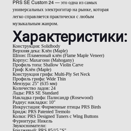
PRS SE Custom 24 — это одна из самых
универсальных электрогитар на рынке, которая
легко справляется практически с любым
музыкальным жанром.
Характеристики:
Конструкция: Solidbody
Верхняя дека: Клён (Maple)
Шпон: Пламенный клён (Flame Maple Veneer)
Корпус: Махагони (Mahogany)
Профиль топа: Shallow Violin Carve
Гриф: Клён (Maple)
Конструкция грифа: Multi-Ply Set Neck
Профиль грифа: Wide Thin
Мензура: 25" (635 мм)
Количество ладов: 24
Лады: PRS SE Standard
Накладка грифа: Палисандр (Rosewood)
Радиус накладки: 10"
Инкрустация: Фирменные птицы PRS Birds
Бридж: PRS Patented Tremolo
Колки: PRS Designed Tuners с Wing Buttons
Фурнитура: Никель
Звукосниматели:
Бриджевый: PRS 85/15 "S"