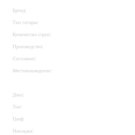
Бренд:
PRS
Тип гитары:
Электрогитары
Количество струн:
Шестиструнные
Производство:
Индонезия
Состояние:
New
Местонахождение:
В Украине
Дека:
Махагони
Топ:
Клен
Гриф:
Клен
Накладка:
Палисандр