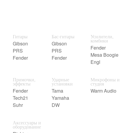
Гитары
Бас-гитары
Усилители,
комбики
Gibson
Gibson
Fender
PRS
PRS
Mesa Boogie
Fender
Fender
Engl
Примочки,
Ударные
Микрофоны и
эффекты
установки
студия
Fender
Tama
Warm Audio
Tech21
Yamaha
Suhr
DW
Аксессуары и
оборудование