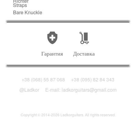
Richter
Straps
Bare Knuckle
Гарантия
Доставка
+38 (068) 55 87 068
+38 (095) 82 84 343
@Ladkor
E-mail: ladkorguitars@gmail.com
Copyright © 2014-2026 Ladkorguitars. All rights reserved.