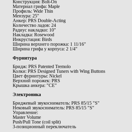
Конструкция: Bolt-On
Материал грифа: Maple
Профиль: Wide Thin
Мензура: 25"
Анкер: PRS Double-Acting
Количество ладов: 24
Радиус накладки: 10"
Накладка: Rosewood
Инкрустация: Birds
Ширина верхнего порожка: 1 11/16"
Ширина грифа у корпуса: 2 1/4"
Фурнитура
Бридж: PRS Patented Tremolo
Колки: PRS Designed Tuners with Wing Buttons
Цвет фурнитуры: Nickel
Верхний порожек: PRS
Крышка анкера: "CE"
Электроника
Бриджевый звукосниматель: PRS 85/15 "S"
Нековый звукосниматель: PRS 85/15 "S"
Управление:
Master Volume
Push/Pull Tone (coil split)
3-позиционный переключатель