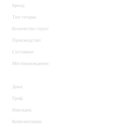
Бренд:
PRS
Тип гитары:
Электрогитары
Количество струн:
Шестиструнные
Производство:
Индонезия
Состояние:
New
Местонахождение:
В Украине
Дека:
Махагони
Гриф:
Клен
Накладка:
Палисандр
Комплектация:
Чехол, ключи