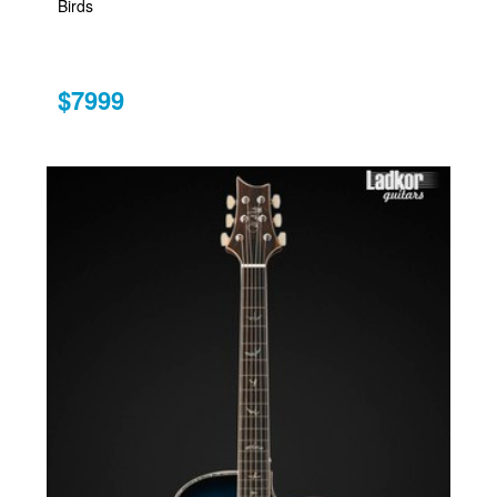
Birds
$7999