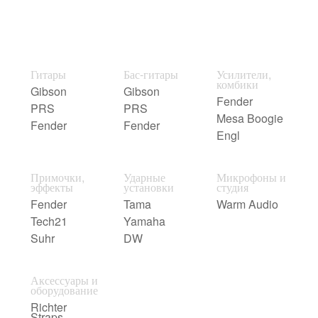
Гитары
Бас-гитары
Усилители,
комбики
Gibson
Gibson
Fender
PRS
PRS
Mesa Boogie
Fender
Fender
Engl
Примочки,
Ударные
Микрофоны и
эффекты
установки
студия
Fender
Tama
Warm Audio
Tech21
Yamaha
Suhr
DW
Аксессуары и
оборудование
Richter
Straps