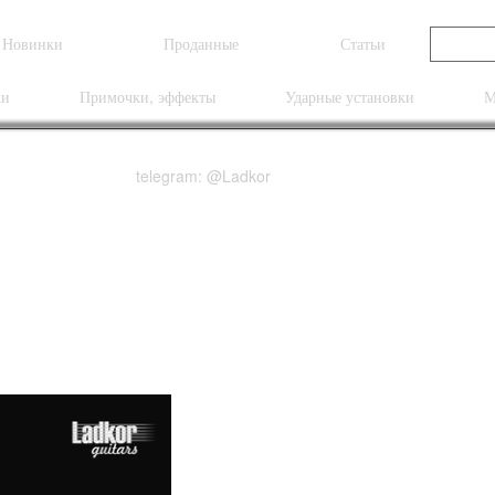
Новинки
Проданные
Статьи
ки
Примочки, эффекты
Ударные установки
М
telegram: @Ladkor
ndard Vintage Cherry 