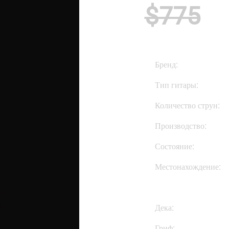
$775
Бренд:
Тип гитары:
Количество струн:
Производство:
Состояние:
Местонахождение:
Дека:
Гриф: