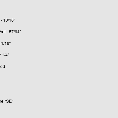
 - 13/16"
ret - 57/64"
11/16"
 1/4"
ood
re "SE"