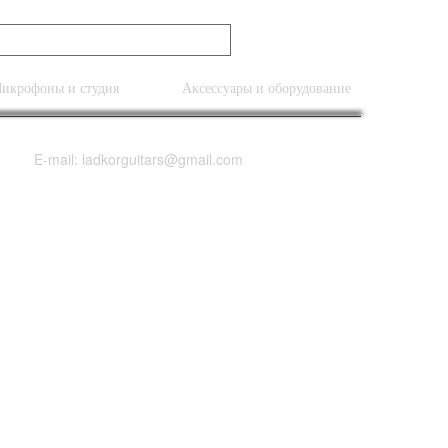
икрофоны и студия
Аксессуары и оборудование
E-mail: ladkorguitars@gmail.com
NEW