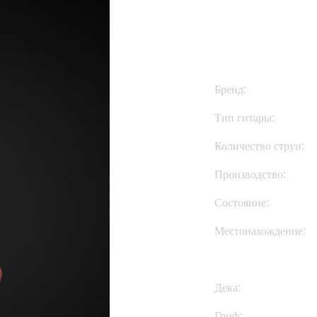
$775
Бренд:
Тип гитары:
Количество струн:
Производство:
Состояние:
Местонахождение:
Дека:
Гриф: