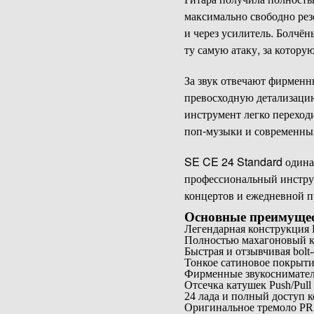
максимально свободно резо
и через усилитель. Болчё
ту самую атаку, за котор
За звук отвечают фирмен
превосходную детализацию 
инструмент легко переход
поп-музыки и современны
SE CE 24 Standard одина
профессиональный инструм
концертов и ежедневной п
Основные преимуще
Легендарная конструкция
Полностью махагоновый к
Быстрая и отзывчивая bolt
Тонкое сатиновое покрыти
Фирменные звукоснимател
Отсечка катушек Push/Pul
24 лада и полный доступ к
Оригинальное тремоло PR