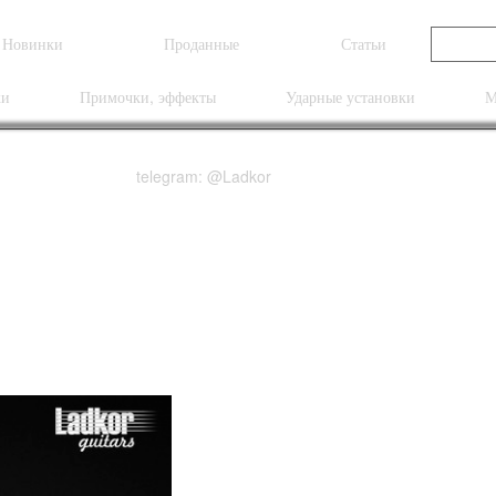
Новинки
Проданные
Статьи
ки
Примочки, эффекты
Ударные установки
М
telegram: @Ladkor
dard Vintage Cherry