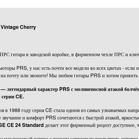
Vintage Cherry
 ПРС гитара в заводской коробке, в фирменном чехле ПРС и клю
оры PRS, у нас есть почти все модели во всех цветах - если не
 / на почту или звоните! Мы любим гитары PRS и хотим привить 
— легендарный характер PRS с молниеносной атакой болчён
 серии CE.
ия в 1988 году серия CE стала одним из самых узнаваемых нап
 звучание и комфорт PRS сочетаются с быстрой атакой, яркость
SE CE 24 Standard
делает этот фирменный рецепт доступнее, ч
ю махагоновый корпус с тонким сатиновым покрытием, которое 