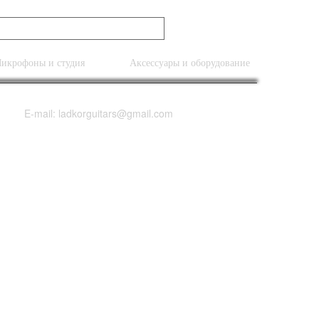
икрофоны и студия
Аксессуары и оборудование
E-mail: ladkorguitars@gmail.com