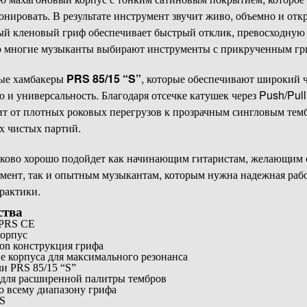
нировать. В результате инструмент звучит живо, объемно и откр
ный кленовый гриф обеспечивает быстрый отклик, превосходную
ую многие музыканты выбирают инструменты с прикрученным гр
ные хамбакеры
PRS 85/15 “S”
, которые обеспечивают широкий 
и универсальность. Благодаря отсечке катушек через Push/Pull
ит от плотных роковых перегрузов к прозрачным сингловым темб
х чистых партий.
ково хорошо подойдет как начинающим гитаристам, желающим с
ент, так и опытным музыкантам, которым нужна надежная рабоч
рактики.
ства
 PRS CE
орпус
-on конструкция грифа
е корпуса для максимального резонанса
и PRS 85/15 “S”
l для расширенной палитры тембров
о всему диапазону грифа
S