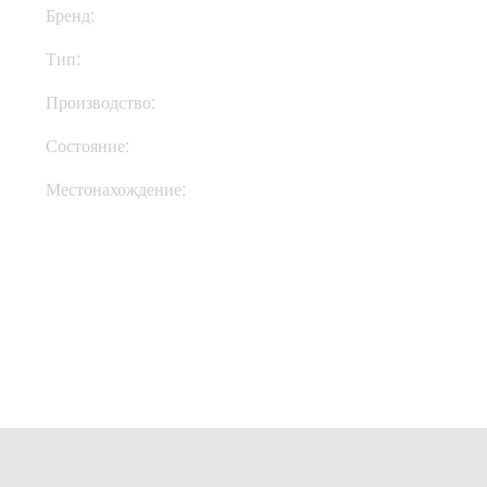
Бренд:
Mesa Boogie
Тип:
Голова
Производство:
США
Состояние:
New
Местонахождение:
Под Заказ
Купить