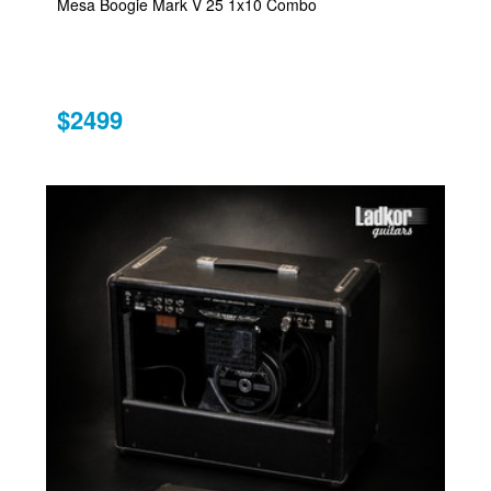
Mesa Boogie Mark V 25 1x10 Combo
$2499