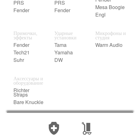
PRS
PRS
Mesa Boogie
Fender
Fender
Engl
Примочки,
Ударные
Микрофоны и
эффекты
установки
студия
Fender
Tama
Warm Audio
Tech21
Yamaha
Suhr
DW
Аксессуары и
оборудование
Richter
Straps
Bare Knuckle