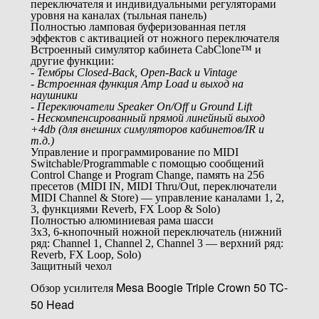
переключателя и индивидуальными регуляторами
уровня на каналах (тыльная панель)
Полностью ламповая буферизованная петля
эффектов с активацией от ножного переключателя
Встроенный симулятор кабинета CabClone™ и
другие функции:
- Тембры
Closed
-
Back
,
Open
-
Back
и
Vintage
- Встроенная функция Amp Load и выход на
наушники
- Переключатели
Speaker On/Off
и
Ground Lift
- Нескомпенсированный прямой линейный выход
+4db (для внешних симуляторов кабинетов/IR и
т.д.)
Управление и программирование по MIDI
Switchable/Programmable с помощью сообщений
Control Change и Program Change, память на 256
пресетов (MIDI IN, MIDI Thru/Out, переключатели
MIDI Channel & Store) — управление каналами 1, 2,
3, функциями Reverb, FX Loop & Solo)
Полностью алюминиевая рама шасси
3x3, 6-кнопочный ножной переключатель (нижний
ряд: Channel 1, Channel 2, Channel 3 — верхний ряд:
Reverb, FX Loop, Solo)
Защитный чехол
Обзор усилителя Mesa Boogie Triple Crown 50 TC-
50 Head