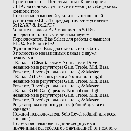
Производство — Петалума, штат Калифорния,
США, на основе, лучших, не имеющих себе равных
компонентов
Полностью ламповый усилитель: оконечный
усилитель 2xEL-34 / предварительное усиление
6x12AX7 & 1x12AT7
Усилитель класса A/B мощностью 50 Вт с
невероятно плотным и чистым звуком
Переключатель Bias Select для работы с лампами
EL-34, 6V6 или 6L6!
Функция Fixed Bias для стабильной работы
3 полностью независимых канала с двумя
режимами:
- Канал 1 (Clean): режим Normal или Drive —
независимые регуляторы Gain, Treble, Mid, Bass,
Presence, Reverb (тыльная панель) & Master
- Канал 2 (LO Gain): режим Normal или Tight —
независимые регуляторы Gain, Treble, Mid, Bass,
Presence, Reverb (тыльная панель) & Master
- Канал 3 (HI Gain): режим Normal или Tight —
независимые регуляторы Gain, Treble, Mid, Bass,
Presence, Reverb (тыльная панель) & Master
Регулятор выходного уровня (общий для всех
каналов)
Ножной переключатель Solo Level (общий для всех
каналов)
Полностью ламповый длиннокорпусный
пружинный ревербератор с активацией от ножного