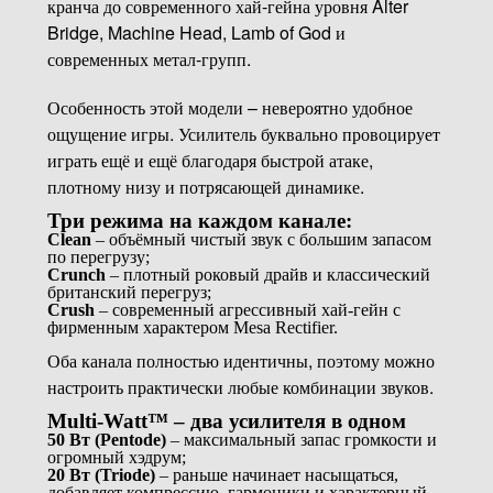
кранча до современного хай-гейна уровня Alter
Bridge, Machine Head, Lamb of God и
современных метал-групп.
Особенность этой модели – невероятно удобное
ощущение игры. Усилитель буквально провоцирует
играть ещё и ещё благодаря быстрой атаке,
плотному низу и потрясающей динамике.
Три режима на каждом канале:
Clean
– объёмный чистый звук с большим запасом
по перегрузу;
Crunch
– плотный роковый драйв и классический
британский перегруз;
Crush
– современный агрессивный хай-гейн с
фирменным характером Mesa Rectifier.
Оба канала полностью идентичны, поэтому можно
настроить практически любые комбинации звуков.
Multi-Watt™ – два усилителя в одном
50 Вт (Pentode)
– максимальный запас громкости и
огромный хэдрум;
20 Вт (Triode)
– раньше начинает насыщаться,
добавляет компрессию, гармоники и характерный