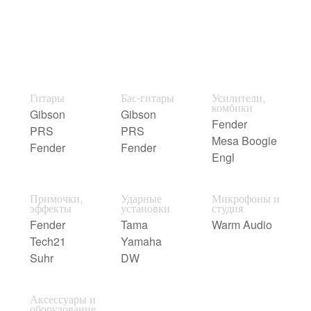
Гитары
Бас-гитары
Усилители,
комбики
Gibson
Gibson
Fender
PRS
PRS
Mesa Boogie
Fender
Fender
Engl
Примочки,
Ударные
Микрофоны и
эффекты
установки
студия
Fender
Tama
Warm Audio
Tech21
Yamaha
Suhr
DW
Аксессуары и
оборудование