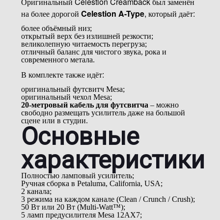
Оригинальный Celestion Creamback был заменён
на более дорогой
Celestion A-Type
, который даёт:
более объёмный низ;
открытый верх без излишней резкости;
великолепную читаемость перегруза;
отличный баланс для чистого звука, рока и
современного метала.
В комплекте также идёт:
оригинальный футсвитч Mesa;
оригинальный чехол Mesa;
20-метровый кабель для футсвитча
– можно
свободно размещать усилитель даже на большой
сцене или в студии.
Основные
характеристики
Полностью ламповый усилитель;
Ручная сборка в Petaluma, California, USA;
2 канала;
3 режима на каждом канале (Clean / Crunch / Crush);
50 Вт или 20 Вт (Multi-Watt™);
5 ламп предусилителя Mesa 12AX7;