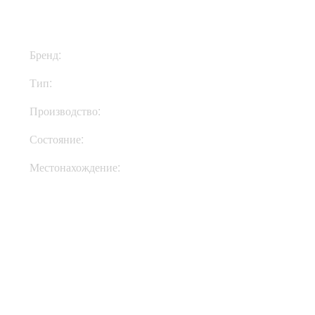
Бренд:
Mesa Boogie
Тип:
Комбик
Производство:
США
Состояние:
Used
Местонахождение:
В Украине
Купить