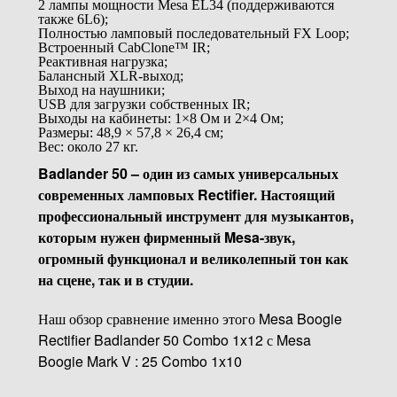
2 лампы мощности Mesa EL34 (поддерживаются
также 6L6);
Полностью ламповый последовательный FX Loop;
Встроенный CabClone™ IR;
Реактивная нагрузка;
Балансный XLR-выход;
Выход на наушники;
USB для загрузки собственных IR;
Выходы на кабинеты: 1×8 Ом и 2×4 Ом;
Размеры: 48,9 × 57,8 × 26,4 см;
Вес: около 27 кг.
Badlander 50 – один из самых универсальных
современных ламповых Rectifier. Настоящий
профессиональный инструмент для музыкантов,
которым нужен фирменный Mesa-звук,
огромный функционал и великолепный тон как
на сцене, так и в студии.
Наш обзор сравнение именно этого Mesa Boogie
Rectifier Badlander 50 Combo 1x12 с Mesa
Boogie Mark V : 25 Combo 1x10