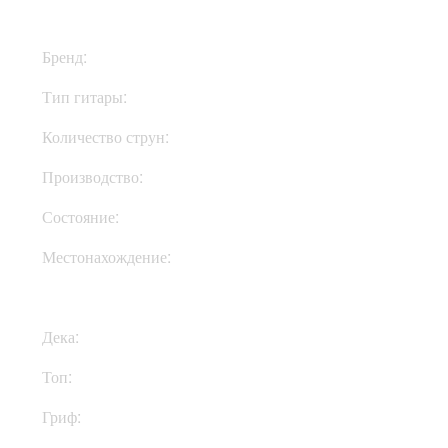
Бренд:
Gibson
Тип гитары:
Электрогитары
Количество струн:
Шестиструнные
Производство:
США
Состояние:
New
Местонахождение:
Под Заказ
Дека:
Махагони
Топ:
Клен
Гриф:
Махагони