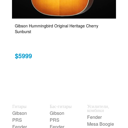
Gibson Hummingbird Original Heritage Cherry
Sunburst
$5999
Гитары
Бас-гитары
Усилители,
комбики
Gibson
Gibson
Fender
PRS
PRS
Mesa Boogie
Fender
Fender