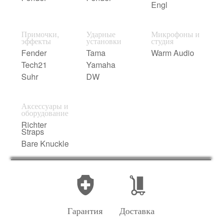
Engl
Примочки,
Ударные
Микрофоны и
эффекты
установки
студия
Fender
Tama
Warm Audio
Tech21
Yamaha
Suhr
DW
Аксессуары и
оборудование
Richter
Straps
Bare Knuckle
Гарантия
Доставка