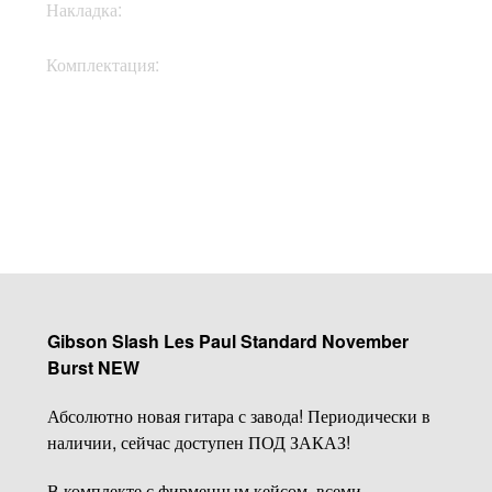
Накладка:
Палисандр
Кейс, документы,
Комплектация:
ключи
Купить
Gibson Slash Les Paul Standard November
Burst NEW
Абсолютно новая гитара с завода! Периодически в
наличии, сейчас доступен ПОД ЗАКАЗ!
В комплекте с фирменным кейсом, всеми