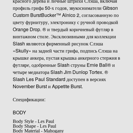
красного дерева и личные штрихи Слэша, включая
профиль грифа 50-х годов, звукосниматели Gibson
Custom BurstBucker™ Alnico 2, согласованную по
цвету фурнитуру, электронику с ручной проводкой
Orange Drop. ® и твердый коричневый футляр в
винтажном стиле. Эксклюзивными для коллекции
Slash являются фирменный рисунок Слэша
«Skully» на задней части грифа, подпись Слэша на
крышке анкера, пустая крышка анкерного стержня в
футляре, одобренные Slash струны Ernie Ball® и
четыре медиатора Slash Jim Dunlop Tortex. ®
Slash Les Paul Standard доступен в версиях
November Burst и Appetite Burst.
Спецификации:
BODY
Body Style - Les Paul
Body Shape - Les Paul
Body Material - Mahogany