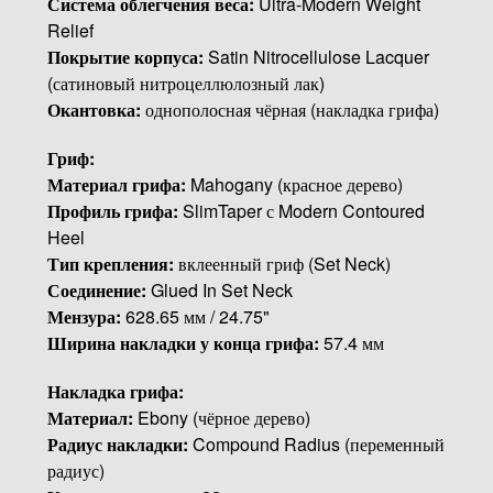
Система облегчения веса:
Ultra-Modern Weight
Relief
Покрытие корпуса:
Satin Nitrocellulose Lacquer
(сатиновый нитроцеллюлозный лак)
Окантовка:
однополосная чёрная (накладка грифа)
Гриф:
Материал грифа:
Mahogany (красное дерево)
Профиль грифа:
SlimTaper с Modern Contoured
Heel
Тип крепления:
вклеенный гриф (Set Neck)
Соединение:
Glued In Set Neck
Мензура:
628.65 мм / 24.75"
Ширина накладки у конца грифа:
57.4 мм
Накладка грифа:
Материал:
Ebony (чёрное дерево)
Радиус накладки:
Compound Radius (переменный
радиус)