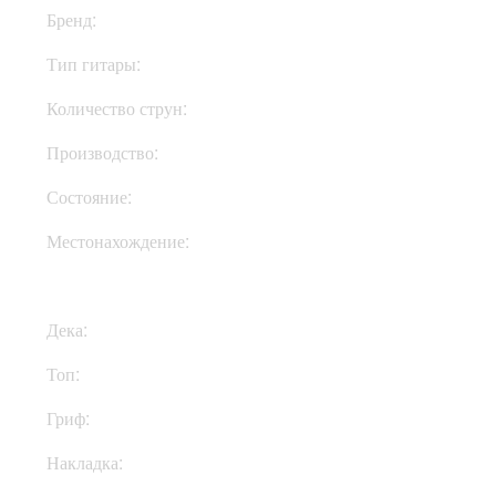
Бренд:
Gibson
Тип гитары:
Электрогитары
Количество струн:
Шестиструнные
Производство:
США
Состояние:
New
Местонахождение:
В Украине
Дека:
Махагони
Топ:
Клен
Гриф:
Махагони
Накладка:
Эбони