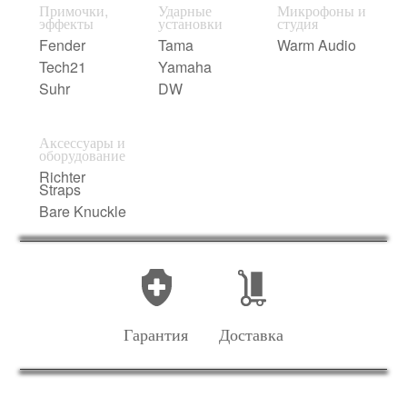
Примочки,
Ударные
Микрофоны и
эффекты
установки
студия
Fender
Tama
Warm Audio
Tech21
Yamaha
Suhr
DW
Аксессуары и
оборудование
Richter
Straps
Bare Knuckle
Гарантия
Доставка