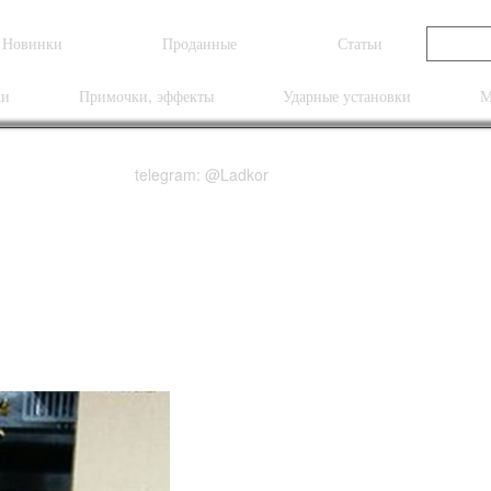
Новинки
Проданные
Статьи
ки
Примочки, эффекты
Ударные установки
М
telegram: @Ladkor
Kalamazoo NEW