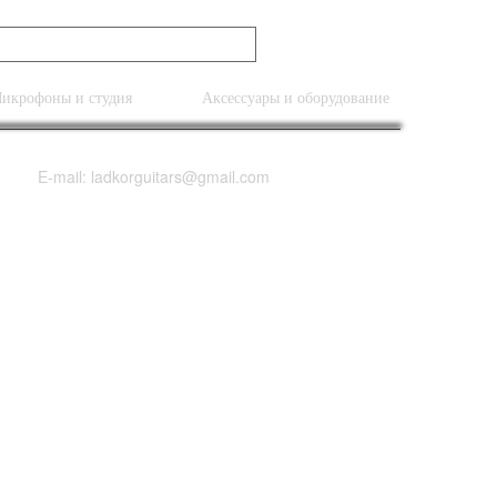
икрофоны и студия
Аксессуары и оборудование
E-mail: ladkorguitars@gmail.com