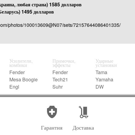
раина, любая страна) 1585 долларов
Беларусь) 1495 долларов
kr.com/photos/100013609@N07/sets/72157644086401335/
Усилители,
Примочки,
Ударные
комбики
эффекты
установки
Fender
Fender
Tama
Mesa Boogie
Tech21
Yamaha
Engl
Suhr
DW
Гарантия
Доставка