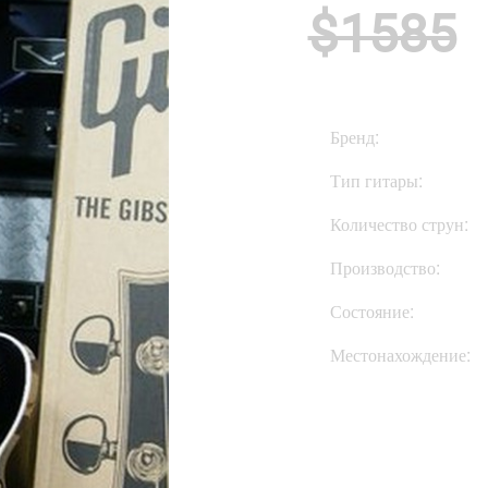
$1585
Бренд:
Тип гитары:
Количество струн:
Производство:
Состояние:
Местонахождение: