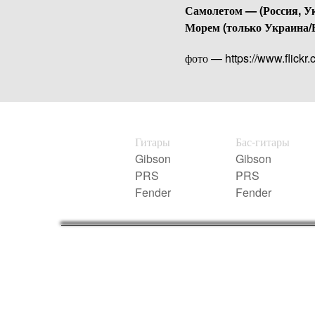
Самолетом — (Россия, Ук
Морем (только Украина/
фото — https://www.flic
Гитары
Бас-гитары
Gibson
Gibson
PRS
PRS
Fender
Fender