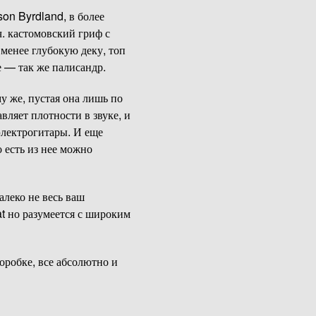
on Byrdland, в более
ч. кастомовский гриф с
 менее глубокую деку, топ
е — так же палисандр.
у же, пустая она лишь по
вляет плотности в звуке, и
электрогитары. И еще
 есть из нее можно
леко не весь ваш
at но разумеется с широким
оробке, все абсолютно и