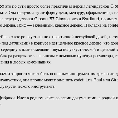
 это по сути просто более практичная версия легендарной Gibs
те. Она получила ту же форму деки, мензуру, оформление (в т.
 пере) и датчики Gibson ’57 Classic, что и Byrdland, но имеет
го дерева. Гриф — вклеенный, красное дерево. Накладка на гриф
ейшая электро-акустика но с практичной неглубокой декой, к том
 под датчиками) в корпусе идет цельное красное дерево, что доба
 середину в плане смешания звука полуакустической и цельной 
акера разделяются на синглы с помощью пуш/пул регулятора, то
чания в любых комбинациях.
mazoo запросто может быть основным инструментом даже если да
олуакустики, она вполне может заменить собой Les Paul или Str
луакустического инструмента.
фабрики. Идет в родном кейсе со всеми документами, в родной к
.