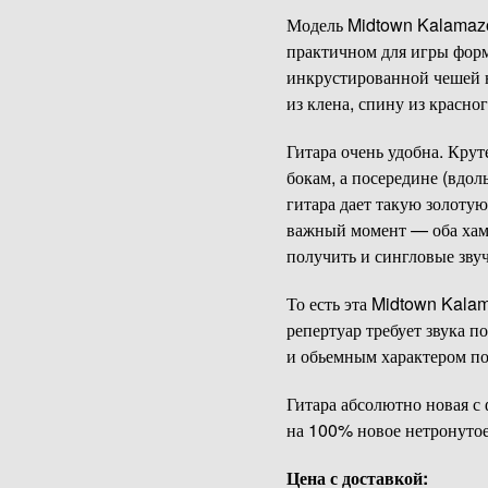
Модель Midtown Kalamazoo
практичном для игры форма
инкрустированной чешей на
из клена, спину из красно
Гитара очень удобна. Крут
бокам, а посередине (вдоль
гитара дает такую золотую
важный момент — оба хамб
получить и сингловые зву
То есть эта Midtown Kala
репертуар требует звука п
и обьемным характером по
Гитара абсолютно новая с 
на 100% новое нетронутое
Цена с доставкой: