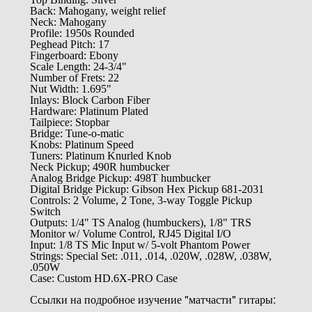
Back: Mahogany, weight relief
Neck: Mahogany
Profile: 1950s Rounded
Peghead Pitch: 17
Fingerboard: Ebony
Scale Length: 24-3/4"
Number of Frets: 22
Nut Width: 1.695"
Inlays: Block Carbon Fiber
Hardware: Platinum Plated
Tailpiece: Stopbar
Bridge: Tune-o-matic
Knobs: Platinum Speed
Tuners: Platinum Knurled Knob
Neck Pickup; 490R humbucker
Analog Bridge Pickup: 498T humbucker
Digital Bridge Pickup: Gibson Hex Pickup 681-2031
Controls: 2 Volume, 2 Tone, 3-way Toggle Pickup
Switch
Outputs: 1/4" TS Analog (humbuckers), 1/8" TRS
Monitor w/ Volume Control, RJ45 Digital I/O
Input: 1/8 TS Mic Input w/ 5-volt Phantom Power
Strings: Special Set: .011, .014, .020W, .028W, .038W,
.050W
Case: Custom HD.6X-PRO Case
Ссылки на подробное изучение "матчасти" гитары: