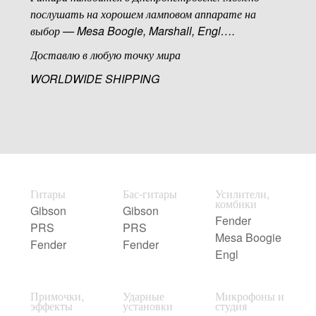
послушать на хорошем ламповом аппарате на
выбор — Mesa Boogie, Marshall, Engl….
Доставлю в любую точку мира
WORLDWIDE SHIPPING
Гитары
Бас-гитары
Усилители,
комбики
Gibson
Gibson
Fender
PRS
PRS
Mesa Boogie
Fender
Fender
Engl
Примочки,
Ударные
Микрофоны и
эффекты
установки
студия