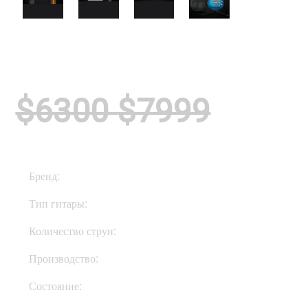
$6300
$7999
Бренд:
Gibson
Тип гитары:
Электрогитары
Количество струн:
Шестиструнные
Производство:
США
Состояние:
Used