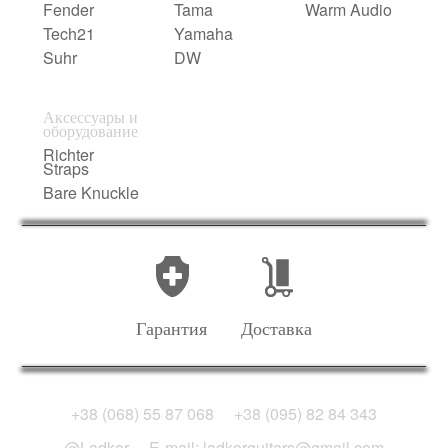
Fender
Tama
Warm Audio
Tech21
Yamaha
Suhr
DW
Аксессуары и
оборудование
Richter
Straps
Bare Knuckle
Гарантия
Доставка
+38 (068) 55 87 068
+38 (095) 82 84 343
@Ladkor
E-mail: ladkorguitars@gmail.com