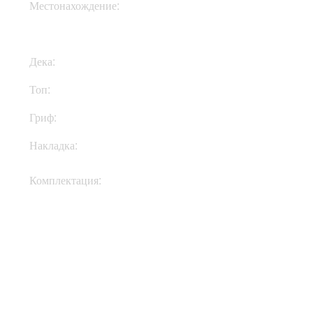
Местонахождение:
В Украине
Дека:
Махагони
Топ:
Клен
Гриф:
Махагони
Накладка:
Эбони
Кейс, документы,
Комплектация:
преамп, ключи, кабеля