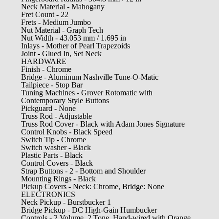
Neck Material - Mahogany
Fret Count - 22
Frets - Medium Jumbo
Nut Material - Graph Tech
Nut Width - 43.053 mm / 1.695 in
Inlays - Mother of Pearl Trapezoids
Joint - Glued In, Set Neck
HARDWARE
Finish - Chrome
Bridge - Aluminum Nashville Tune-O-Matic
Tailpiece - Stop Bar
Tuning Machines - Grover Rotomatic with
Contemporary Style Buttons
Pickguard - None
Truss Rod - Adjustable
Truss Rod Cover - Black with Adam Jones Signature
Control Knobs - Black Speed
Switch Tip - Chrome
Switch washer - Black
Plastic Parts - Black
Control Covers - Black
Strap Buttons - 2 - Bottom and Shoulder
Mounting Rings - Black
Pickup Covers - Neck: Chrome, Bridge: None
ELECTRONICS
Neck Pickup - Burstbucker 1
Bridge Pickup - DC High-Gain Humbucker
Controls - 2 Volume, 2 Tone, Hand-wired with Orange