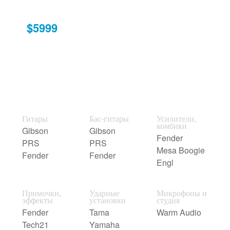
$5999
Гитары
Бас-гитары
Усилители,
комбики
Gibson
Gibson
Fender
PRS
PRS
Mesa Boogie
Fender
Fender
Engl
Примочки,
Ударные
Микрофоны и
эффекты
установки
студия
Fender
Tama
Warm Audio
Tech21
Yamaha