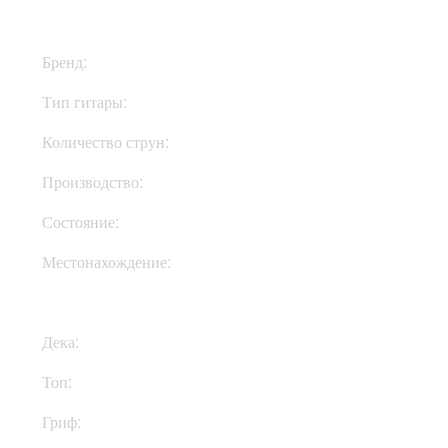
Бренд:
Gibson
Тип гитары:
Электрогитары
Количество струн:
Шестиструнные
Производство:
США
Состояние:
New
Местонахождение:
Под Заказ
Дека:
Махагони
Топ:
Клен
Гриф:
Махагони