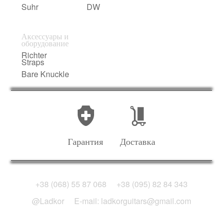
Suhr
DW
Аксессуары и
оборудование
Richter
Straps
Bare Knuckle
Гарантия
Доставка
+38 (068) 55 87 068
+38 (095) 82 84 343
@Ladkor
E-mail: ladkorguitars@gmail.com