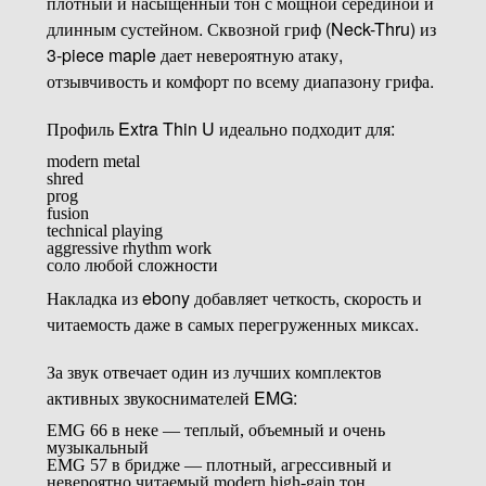
плотный и насыщенный тон с мощной серединой и
длинным сустейном. Сквозной гриф (Neck-Thru) из
3-piece maple дает невероятную атаку,
отзывчивость и комфорт по всему диапазону грифа.
Профиль Extra Thin U идеально подходит для:
modern metal
shred
prog
fusion
technical playing
aggressive rhythm work
соло любой сложности
Накладка из ebony добавляет четкость, скорость и
читаемость даже в самых перегруженных миксах.
За звук отвечает один из лучших комплектов
активных звукоснимателей EMG:
EMG 66 в неке — теплый, объемный и очень
музыкальный
EMG 57 в бридже — плотный, агрессивный и
невероятно читаемый modern high-gain тон