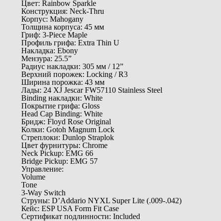
Цвет: Rainbow Sparkle
Конструкция: Neck-Thru
Корпус: Mahogany
Толщина корпуса: 45 мм
Гриф: 3-Piece Maple
Профиль грифа: Extra Thin U
Накладка: Ebony
Мензура: 25.5”
Радиус накладки: 305 мм / 12”
Верхний порожек: Locking / R3
Ширина порожка: 43 мм
Лады: 24 XJ Jescar FW57110 Stainless Steel
Binding накладки: White
Покрытие грифа: Gloss
Head Cap Binding: White
Бридж: Floyd Rose Original
Колки: Gotoh Magnum Lock
Стреплоки: Dunlop Straplok
Цвет фурнитуры: Chrome
Neck Pickup: EMG 66
Bridge Pickup: EMG 57
Управление:
Volume
Tone
3-Way Switch
Струны: D’Addario NYXL Super Lite (.009-.042)
Кейс: ESP USA Form Fit Case
Сертификат подлинности: Included