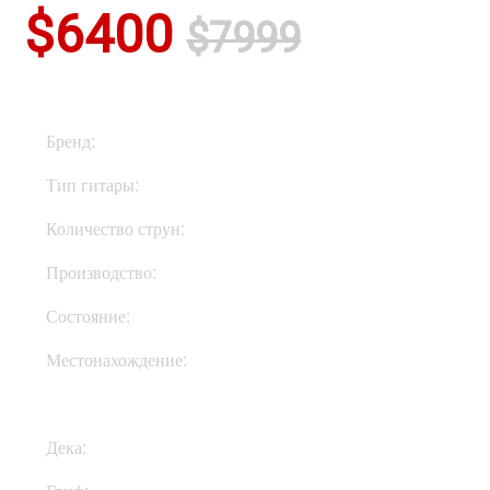
$6400
$7999
Бренд:
ESP
Тип гитары:
Электрогитары
Количество струн:
Шестиструнные
Производство:
США
Состояние:
New
Местонахождение:
Под Заказ
Дека:
Махагони