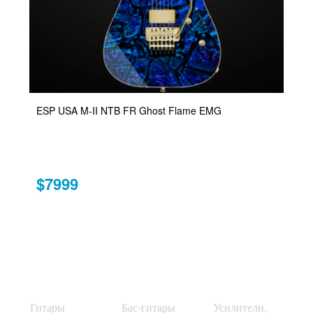
ESP USA M-II NTB FR Ghost Flame EMG
$7999
Гитары
Бас-гитары
Усилители,