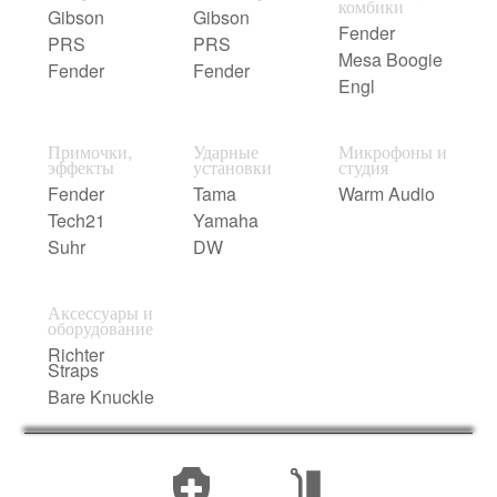
комбики
Gibson
Gibson
Fender
PRS
PRS
Mesa Boogie
Fender
Fender
Engl
Примочки,
Ударные
Микрофоны и
эффекты
установки
студия
Fender
Tama
Warm Audio
Tech21
Yamaha
Suhr
DW
Аксессуары и
оборудование
Richter
Straps
Bare Knuckle