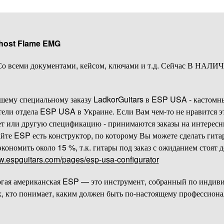
host Flame EMG
Со всеми документами, кейсом, ключами и т.д. Сейчас В НАЛИ
нашему специальному заказу LadkorGuitars в ESP USA - кастомны
ели отдела ESP USA в Украине. Если Вам чем-то не нравится эт
ет или другую спецификацию - принимаются заказы на интере
йте ESP есть конструктор, по которому Вы можете сделать гита
кономить около 15 %, т.к. гитары под заказ с ожиданием стоят д
ww.espguitars.com/pages/esp-usa-configurator
огая американская ESP — это инструмент, собранный по индив
, кто понимает, каким должен быть по-настоящему профессион