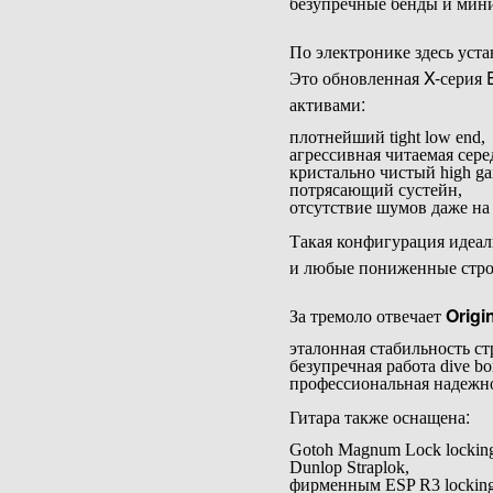
безупречные бенды и мини
По электронике здесь ус
Это обновленная X-серия
активами:
плотнейший tight low end,
агрессивная читаемая сере
кристально чистый high ga
потрясающий сустейн,
отсутствие шумов даже на
Такая конфигурация идеаль
и любые пониженные стро
За тремоло отвечает
Origi
эталонная стабильность ст
безупречная работа dive bom
профессиональная надежнос
Гитара также оснащена:
Gotoh Magnum Lock locking 
Dunlop Straplok,
фирменным ESP R3 locking