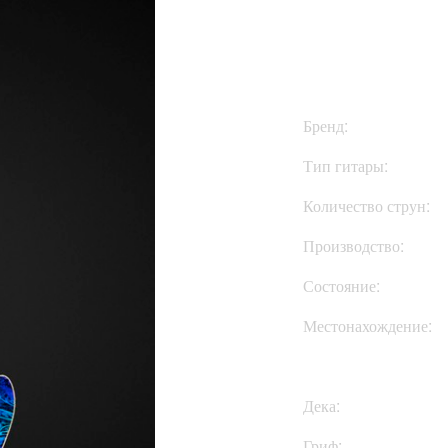
$7999
Бренд:
Тип гитары:
Количество струн:
Производство:
Состояние:
Местонахождение:
Дека:
Гриф: