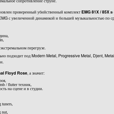
мальное сопротивление струне.
тановлен проверенный убийственный комплект
EMG 81X / 85X в 
 EMG с увеличенной динамикой и большей музыкальностью по с
дина,
in,
 экстремальном перегрузе.
но подходит под Modern Metal, Progressive Metal, Djent, Meta
и.
nal Floyd Rose
, а значит:
роя,
b / flutter техник,
ть на сцене и в студии.
tuners,
 nut,