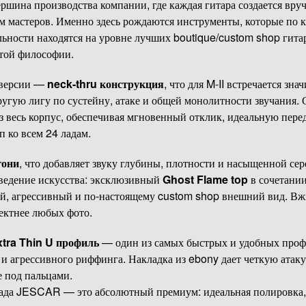
шина производства компании, где каждая гитара создается вр
 мастеров. Именно здесь рождаются инструменты, которые по ка
льности находятся на уровне лучших boutique/custom shop гита
той философии.
 версии —
neck-thru конструкция
, что для M-II встречается зна
ругую лигу по сустейну, атаке и общей монолитности звучания.
з весь корпус, обеспечивая мгновенный отклик, идеальную пере
 ко всем 24 ладам.
гони
, что добавляет звуку глубины, плотности и насыщенной сер
ведение искусства: эксклюзивный
Ghost Flame top
в сочетании
гой, агрессивный и по-настоящему custom shop внешний вид. В
ектнее любых фото.
tra Thin U профиль
— один из самых быстрых и удобных проф
в и агрессивного риффинга. Накладка из ebony дает четкую ата
 под пальцами.
 лада JESCAR — это абсолютный премиум: идеальная полировка,