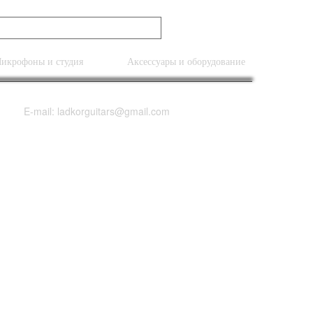
икрофоны и студия
Аксессуары и оборудование
E-mail: ladkorguitars@gmail.com