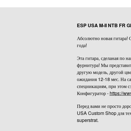
ESP USA M-II NTB FR G
Абсолютно новая гитара! 
года!
Эта гитара, сделаная по 
фурнитура! Мы представит
другую модель, другой цв
ожидания 12-18 мес. На са
специикациям, при этом сэ
Конфигуратор -
https://w
Перед вами не просто дор
USA Custom Shop для тех
superstrat.