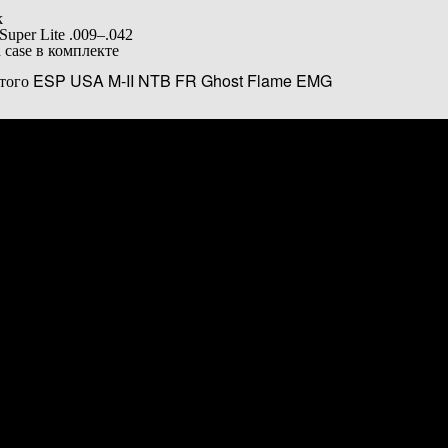
k
per Lite .009–.042
case в комплекте
 этого ESP USA M-II NTB FR Ghost Flame EMG