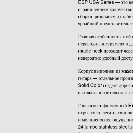
ESP USA Series — это вер
ограниченным количеством
сборки, резонансу и стаби
ярчайший представитель э
Главная особенность этой
переводит инструмент в д
maple neck проходит чере
невероятно удобный доступ
Корпус выполнен из
махо
гитара — отдельное произ
Solid Color создает доро
выглядит значительно эфф
Гриф имеет фирменный
Ex
игры, соло, легато, свипо
и молниеносное ощущение
24 jumbo stainless steel