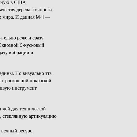
учную в США
честву дерева, точности
р мира. И данная M-II —
чительно реже и сразу
 Сквозной 3-кусковый
дачу вибрации и
едины. Но визуально эта
 с роскошной покраской
живую инструмент
илей для технической
ку, стеклянную артикуляцию
 вечный ресурс,