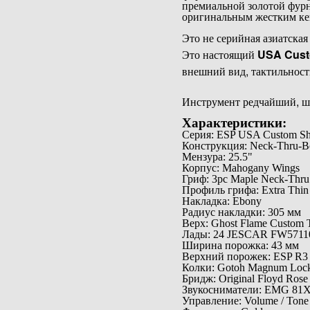
премиальной золотой фур
оригинальным жестким кей
Это не серийная азиатская
Это настоящий
USA Cust
внешний вид, тактильност
Инструмент редчайший, шт
Характеристики:
Серия: ESP USA Custom S
Конструкция: Neck-Thru-B
Мензура: 25.5"
Корпус: Mahogany Wings
Гриф: 3pc Maple Neck-Thru
Профиль грифа: Extra Thin
Накладка: Ebony
Радиус накладки: 305 мм
Верх: Ghost Flame Custom 
Лады: 24 JESCAR FW57110 X
Ширина порожка: 43 мм
Верхний порожек: ESP R3 
Колки: Gotoh Magnum Loc
Бридж: Original Floyd Rose
Звукосниматели: EMG 81X 
Управление: Volume / Tone 