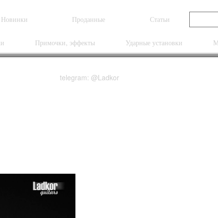
Новинки
Проданные
Статьи
ки
Примочки, эффекты
Ударные установки
М
telegram: @Ladkor
 FR Ghost Flame EMG