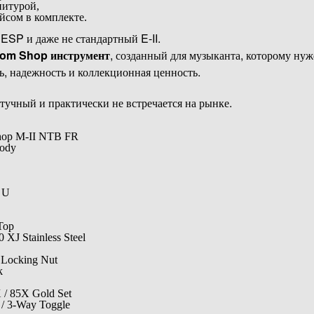
нитурой,
сом в комплекте.
 ESP и даже не стандартный E-II.
om Shop инструмент
, созданный для музыканта, которому нуж
ь, надежность и коллекционная ценность.
учный и практически не встречается на рынке.
hop M-II NTB FR
ody
 U
Top
J Stainless Steel
Locking Nut
k
/ 85X Gold Set
/ 3-Way Toggle