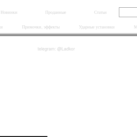
Новинки
Проданные
Статьи
ки
Примочки, эффекты
Ударные установки
М
telegram: @Ladkor
24 Piezo Wood Library
Satin Makena Blue Roa
ted Blackwood FB NEW