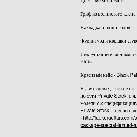
Цвет - Makena Blue
Гриф из волнистого клена
Накладка и шпон головы -
Фурнитура и крышки звук
Инкрустации в минималист
Birds
Красивый кейс - Black Pa
В двух словах, чтоб не пов
по сути Private Stock, и я
модели с 2 спецификациям
Private Stock, а ценой в 
-
http://ladkorguitars.com/
package-special-limited-r