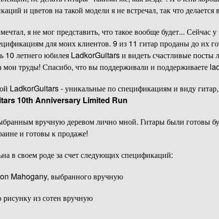
аций и цветов на такой модели я не встречал, так что делается 
е мечтал, я не мог представить, что такое вообще будет... Сейчас 
цификациям для моих клиентов. 9 из 11 гитар проданы до их го
ть 10 летнего юбилея LadkorGuitars и видеть счастливые посты
а мои труды! Спасибо, что вы поддерживали и поддерживаете lad
ной LadkorGuitars - уникальные по спецификациям и виду гитар
tars 10th Anniversary Limited Run
ыбранным вручную деревом лично мной. Гитары были готовы бу
краине и готовы к продаже!
ьна в своем роде за счет следующих спецификаций:
bbon Mahogany, выбранного вручную
 рисунку из сотен вручную