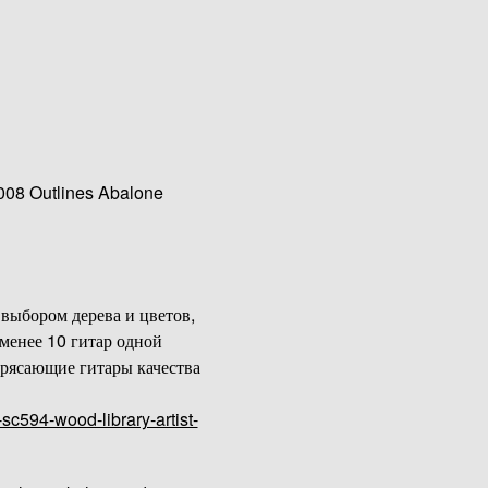
2008 Outlines Abalone
м выбором дерева и цветов,
е менее 10 гитар одной
трясающие гитары качества
sc594-wood-library-artist-