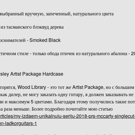
 выбранный вручную, запеченный, натурального цвета
 из тасманского блэквуд дерева
оснимателей - Smoked Black
ичном стиле - только обода птичек из натурального абалона - 
isley Artist Package Hardcase
торятся, Wood Library - это тот же Artist Package, но с больши
, как дилер, не могу заказать одну гитару, я должен заказывать н
и и максимум 5 цветами. Благодаря этому получились такие по
два раза меньше. Более подробно почитайте мою статью
articles/my-izdaem-unikalnuju-seriju-2018-prs-mccarty-singlecut-
un-ladkorguitars-1