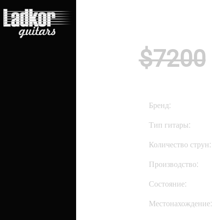
$7200
Бренд:
Тип гитары:
Количество струн:
Производство:
Состояние:
Местонахождение: