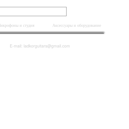
икрофоны и студия
Аксессуары и оборудование
E-mail: ladkorguitars@gmail.com
 LadkorGuitars
sted Flame Maple