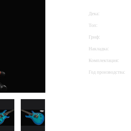
Дека:
Топ:
Гриф:
Накладка:
Комплектация:
Год производства: