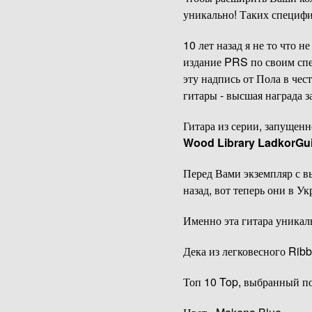
уникально! Таких специфик
10 лет назад я не то что н
издание PRS по своим спе
эту надпись от Пола в чес
гитары - высшая награда з
Гитара из серии, запущен
Wood Library LadkorGui
Перед Вами экземпляр с в
назад, вот теперь они в У
Именно эта гитара уникал
Дека из легковесного Ri
Топ 10 Top, выбранный по