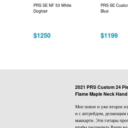
PRS SE NF 53 White
PRS SE Custom
Doghair
Blue
$1250
$1199
2021 PRS Custom 24 Pie
Flame Maple Neck Hand
Мое новое и уже второе и
и с апгрейдом, делающим г
маккарти. Эти гитары про
чтобы расширить Ваши колл