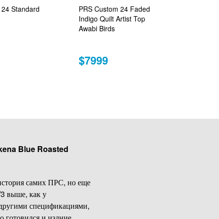
24 Standard
PRS Custom 24 Faded
Indigo Quilt Artist Top
Awabi Birds
$7999
kena Blue Roasted
 история самих ПРС, но еще
3 выше, как у
с другими спецификациями,
о готовился и издние