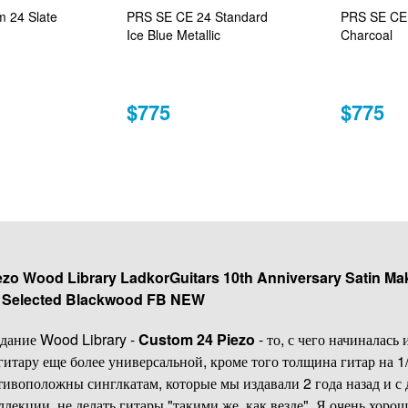
 24 Slate
PRS SE CE 24 Standard
PRS SE CE 
Ice Blue Metallic
Charcoal
$775
$775
zo Wood Library LadkorGuitars 10th Anniversary Satin Ma
 Selected Blackwood FB NEW
здание Wood Library -
Custom 24 Piezo
- то, с чего начиналась
итару еще более универсальной, кроме того толщина гитар на 1/
тивоположны синглкатам, которые мы издавали 2 года назад и 
екции, не делать гитары "такими же, как везде". Я очень хорош