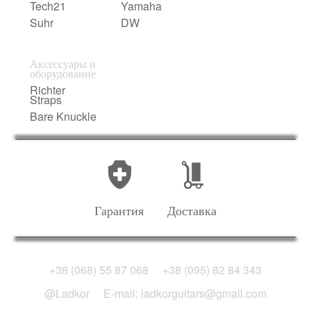
Tech21
Yamaha
Suhr
DW
Аксессуары и
оборудование
Richter
Straps
Bare Knuckle
Гарантия
Доставка
+38 (068) 55 87 068
+38 (095) 82 84 343
@Ladkor
E-mail: ladkorguitars@gmail.com