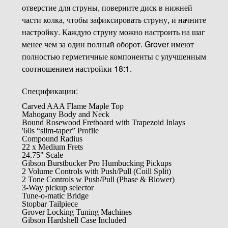
отверстие для струны, поверните диск в нижней
части колка, чтобы зафиксировать струну, и начните
настройку. Каждую струну можно настроить на шаг
менее чем за один полный оборот. Grover имеют
полностью герметичные компоненты с улучшенным
соотношением настройки 18:1.
Спецификации:
Carved AAA Flame Maple Top
Mahogany Body and Neck
Bound Rosewood Fretboard with Trapezoid Inlays
'60s “slim-taper” Profile
Compound Radius
22 x Medium Frets
24.75" Scale
Gibson Burstbucker Pro Humbucking Pickups
2 Volume Controls with Push/Pull (Coill Split)
2 Tone Controls w Push/Pull (Phase & Blower)
3-Way pickup selector
Tune-o-matic Bridge
Stopbar Tailpiece
Grover Locking Tuning Machines
Gibson Hardshell Case Included