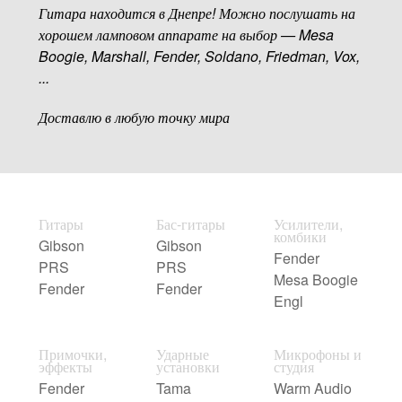
Гитара находится в Днепре! Можно послушать на
хорошем ламповом аппарате на выбор — Mesa
Boogie, Marshall, Fender, Soldano, Friedman, Vox,
...
Доставлю в любую точку мира
Гитары
Бас-гитары
Усилители,
комбики
Gibson
Gibson
Fender
PRS
PRS
Mesa Boogie
Fender
Fender
Engl
Примочки,
Ударные
Микрофоны и
эффекты
установки
студия
Fender
Tama
Warm Audio