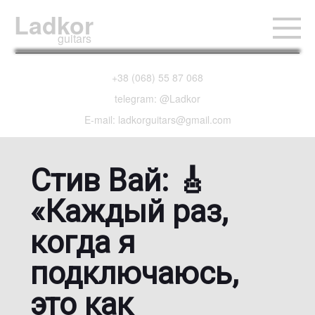
Ladkor
guitars
+38 (068) 55 87 068
telegram: @Ladkor
E-mail: ladkorguitars@gmail.com
Стив Вай: 🎸
«Каждый раз,
когда я
подключаюсь,
это как