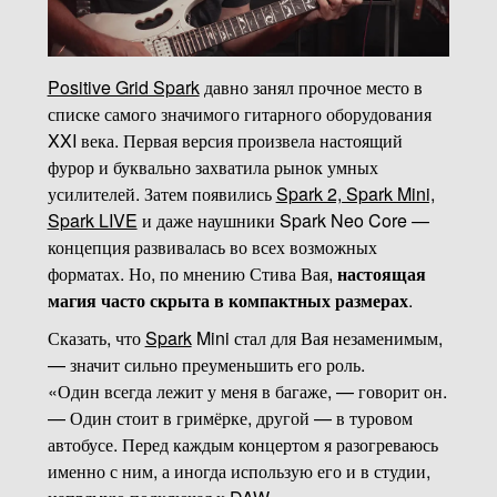
Positive Grid Spark
давно занял прочное место в
списке самого значимого гитарного оборудования
XXI века. Первая версия произвела настоящий
фурор и буквально захватила рынок умных
усилителей. Затем появились
Spark 2, Spark Mini,
Spark LIVE
и даже наушники Spark Neo Core —
концепция развивалась во всех возможных
форматах. Но, по мнению Стива Вая,
настоящая
магия часто скрыта в компактных размерах
.
Сказать, что
Spark
Mini стал для Вая незаменимым,
— значит сильно преуменьшить его роль.
«Один всегда лежит у меня в багаже, — говорит он.
— Один стоит в гримёрке, другой — в туровом
автобусе. Перед каждым концертом я разогреваюсь
именно с ним, а иногда использую его и в студии,