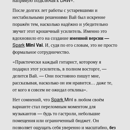
напрямую подключая к DAW».
После долгих лет работы с устаревшими и
нестабильными решениями Вай был искренне
поражён тем, насколько надёжно и убедительно
звучит этот крошечный усилитель. Именно это
вдохновило его на создание
именной версии —
Spark
Mini Vai
. И, судя по его словам, это не просто
формальное сотрудничество.
«Практически каждый гитарист, которому я
подарил этот усилитель, в полном восторге, —
делится Вай. — Они постоянно пишут мне,
рассказывая, насколько он им нравится… даже те,
от кого я совсем не ожидал отклика».
Нет сомнений, что
Spark
Mini в любом своём
варианте стал переломным моментом для
музыкантов — будь то гастроли, небольшие
помещения или ограниченный бюджет. Он
позволяет ощущать себя уверенно и масштабно,
без