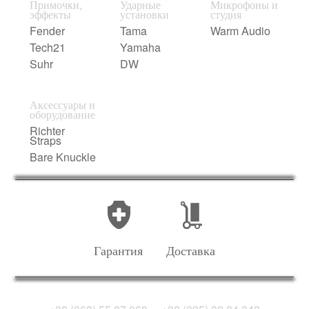
Примочки,
Ударные
Микрофоны и
эффекты
установки
студия
Fender
Tama
Warm Audio
Tech21
Yamaha
Suhr
DW
Аксессуары и
оборудование
Richter
Straps
Bare Knuckle
Гарантия
Доставка