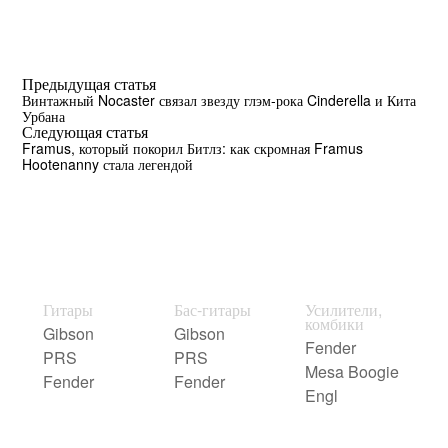
Предыдущая статья
Винтажный Nocaster связал звезду глэм-рока Cinderella и Кита
Урбана
Следующая статья
Framus, который покорил Битлз: как скромная Framus
Hootenanny стала легендой
Гитары
Бас-гитары
Усилители,
комбики
Gibson
Gibson
Fender
PRS
PRS
Mesa Boogie
Fender
Fender
Engl