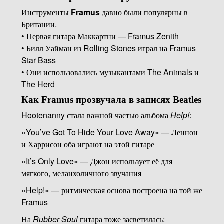
Инструменты
Framus
давно были популярны в
Британии.
• Первая гитара Маккартни — Framus Zenith
• Билл Уайман из Rolling Stones играл на Framus
Star Bass
• Они использовались музыкантами The Animals и
The Herd
Как Framus прозвучала в записях Beatles
Hootenanny стала важной частью альбома
Help!
:
«You’ve Got To Hide Your Love Away» — Леннон
и Харрисон оба играют на этой гитаре
«It’s Only Love» — Джон использует её для
мягкого, меланхоличного звучания
«Help!» — ритмическая основа построена на той же
Framus
На
Rubber Soul
гитара тоже засветилась: