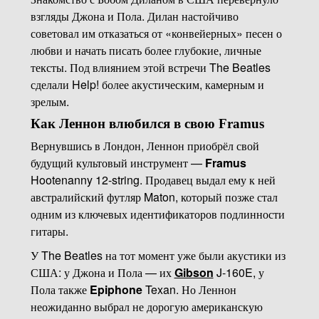
взгляды Джона и Пола. Дилан настойчиво
советовал им отказаться от «конвейерных» песен о
любви и начать писать более глубокие, личные
тексты. Под влиянием этой встречи The Beatles
сделали Help! более акустическим, камерным и
зрелым.
Как Леннон влюбился в свою Framus
Вернувшись в Лондон, Леннон приобрёл свой
будущий культовый инструмент —
Framus
Hootenanny 12-string. Продавец выдал ему к ней
австралийский футляр Maton, который позже стал
одним из ключевых идентификаторов подлинности
гитары.
У The Beatles на тот момент уже были акустики из
США: у Джона и Пола — их
Gibson
J-160E, у
Пола также
Epiphone
Texan. Но Леннон
неожиданно выбрал не дорогую американскую