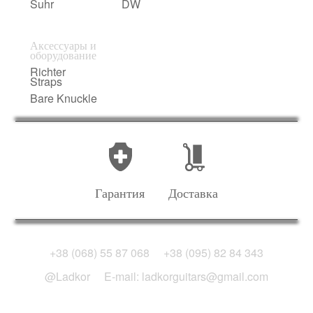
Suhr
DW
Аксессуары и
оборудование
Richter
Straps
Bare Knuckle
Гарантия
Доставка
+38 (068) 55 87 068
+38 (095) 82 84 343
@Ladkor
E-mail: ladkorguitars@gmail.com