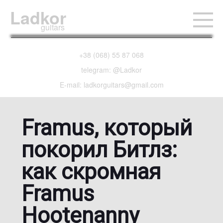
Ladkor
guitars
+38 (068) 55 87 068
telegram: @Ladkor
E-mail: ladkorguitars@gmail.com
Framus, который
покорил Битлз:
как скромная
Framus
Hootenanny