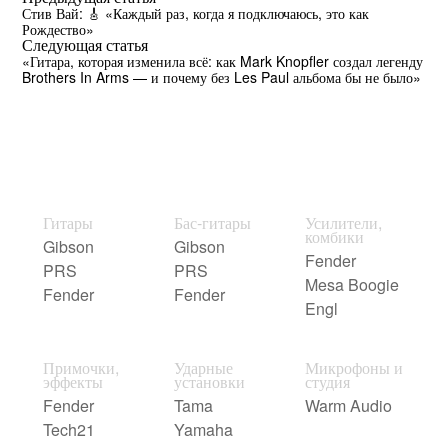
Стив Вай: 🎸 «Каждый раз, когда я подключаюсь, это как
Рождество»
Следующая статья
«Гитара, которая изменила всё: как Mark Knopfler создал легенду
Brothers In Arms — и почему без Les Paul альбома бы не было»
Гитары
Бас-гитары
Усилители,
комбики
Gibson
Gibson
Fender
PRS
PRS
Mesa Boogie
Fender
Fender
Engl
Примочки,
Ударные
Микрофоны и
эффекты
установки
студия
Fender
Tama
Warm Audio
Tech21
Yamaha