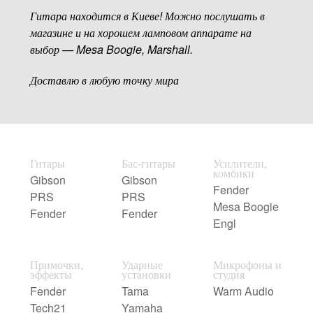
Гитара находится в Киеве! Можно послушать в
магазине и на хорошем ламповом аппарате на
выбор — Mesa Boogie, Marshall.
Доставлю в любую точку мира
Гитары
Бас-гитары
Усилители,
комбики
Gibson
Gibson
Fender
PRS
PRS
Mesa Boogie
Fender
Fender
Engl
Примочки,
Ударные
Микрофоны и
эффекты
установки
студия
Fender
Tama
Warm Audio
Tech21
Yamaha