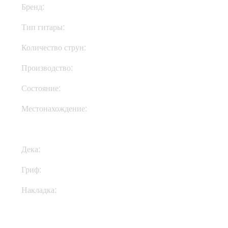
Бренд:
Woodstock
Тип гитары:
Электрогитары
Количество струн:
Шестиструнные
Производство:
Украина
Состояние:
New
Местонахождение:
В Украине
Дека:
Ольха
Гриф:
Клен
Накладка:
Клен