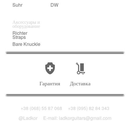
Suhr
DW
Аксессуары и
оборудование
Richter
Straps
Bare Knuckle
Гарантия
Доставка
+38 (068) 55 87 068
+38 (095) 82 84 343
@Ladkor
E-mail: ladkorguitars@gmail.com