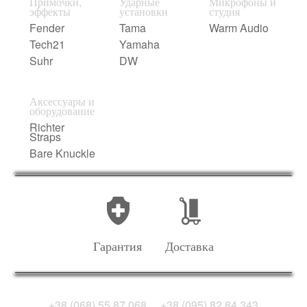
Примочки,
Ударные
Микрофоны и
эффекты
установки
студия
Fender
Tama
Warm Audio
Tech21
Yamaha
Suhr
DW
Аксессуары и
оборудование
Richter
Straps
Bare Knuckle
Гарантия
Доставка
+38 (068) 55 87 068
+38 (095) 82 84 343