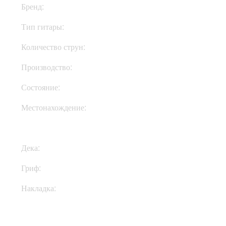
Бренд:
Woodstock
Тип гитары:
Электрогитары
Количество струн:
Шестиструнные
Производство:
Украина
Состояние:
New
Местонахождение:
В Украине
Дека:
Ольха
Гриф:
Клен
Накладка:
Клен