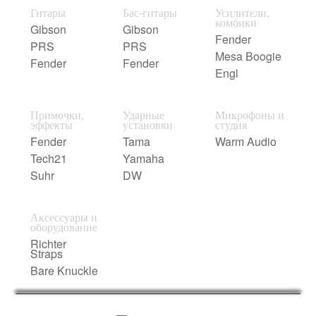
Гитары
Бас-гитары
Усилители,
комбики
Gibson
Gibson
Fender
PRS
PRS
Mesa Boogie
Fender
Fender
Engl
Примочки,
Ударные
Микрофоны и
эффекты
установки
студия
Fender
Tama
Warm Audio
Tech21
Yamaha
Suhr
DW
Аксессуары и
оборудование
Richter
Straps
Bare Knuckle