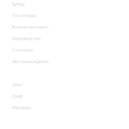
Бренд:
Woodstock
Тип гитары:
Электрогитары
Количество струн:
Шестиструнные
Производство:
Украина
Состояние:
New
Местонахождение:
В Украине
Дека:
Ольха
Гриф:
Клен
Накладка:
Клен