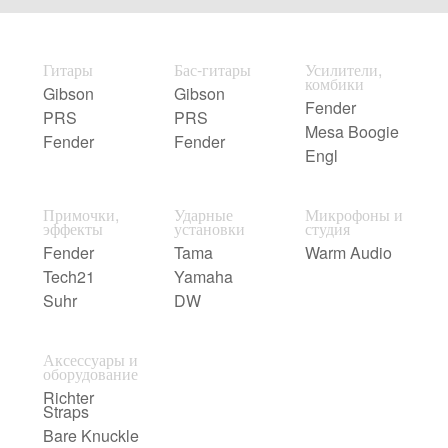
Гитары
Бас-гитары
Усилители,
комбики
Gibson
Gibson
Fender
PRS
PRS
Mesa Boogie
Fender
Fender
Engl
Примочки,
Ударные
Микрофоны и
эффекты
установки
студия
Fender
Tama
Warm Audio
Tech21
Yamaha
Suhr
DW
Аксессуары и
оборудование
Richter
Straps
Bare Knuckle