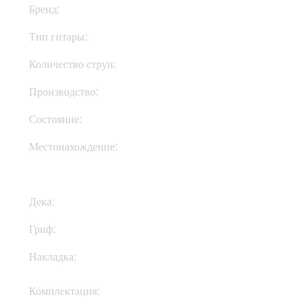
Бренд:
Woodstock
Тип гитары:
Электрогитары
Количество струн:
Шестиструнные
Производство:
Украина
Состояние:
New
Местонахождение:
В Украине
Дека:
Ольха
Гриф:
Клен
Накладка:
Клен
Кофр, документы,
Комплектация:
ключи