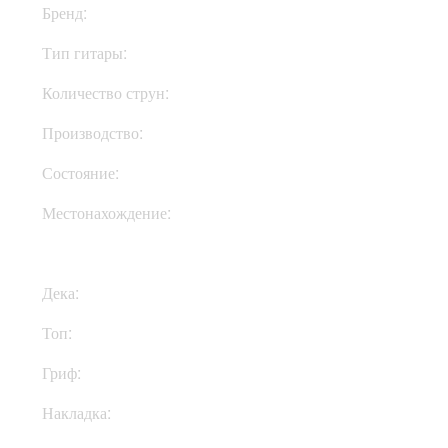
Бренд:
Woodstock
Тип гитары:
Электрогитары
Количество струн:
Четырехструнные
Производство:
Украина
Состояние:
New
Местонахождение:
В Украине
Дека:
Ольха
Топ:
Ясень
Гриф:
Клен
Накладка:
Венге