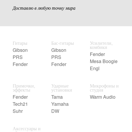
Доставлю в любую точку мира
Гитары
Бас-гитары
Усилители,
комбики
Gibson
Gibson
Fender
PRS
PRS
Mesa Boogie
Fender
Fender
Engl
Примочки,
Ударные
Микрофоны и
эффекты
установки
студия
Fender
Tama
Warm Audio
Tech21
Yamaha
Suhr
DW
Аксессуары и