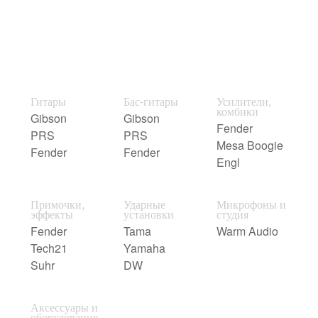
Гитары
Бас-гитары
Усилители,
комбики
Gibson
Gibson
Fender
PRS
PRS
Mesa Boogie
Fender
Fender
Engl
Примочки,
Ударные
Микрофоны и
эффекты
установки
студия
Fender
Tama
Warm Audio
Tech21
Yamaha
Suhr
DW
Аксессуары и
оборудование