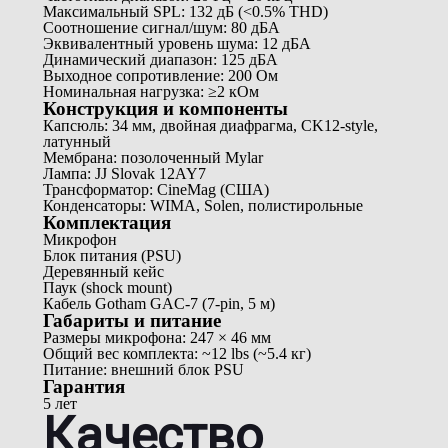
Максимальный SPL: 132 дБ (<0.5% THD)
Соотношение сигнал/шум: 80 дБА
Эквивалентный уровень шума: 12 дБА
Динамический диапазон: 125 дБА
Выходное сопротивление: 200 Ом
Номинальная нагрузка: ≥2 кОм
Конструкция и компоненты
Капсюль: 34 мм, двойная диафрагма, CK12-style,
латунный
Мембрана: позолоченный Mylar
Лампа: JJ Slovak 12AY7
Трансформатор: CineMag (США)
Конденсаторы: WIMA, Solen, полистирольные
Комплектация
Микрофон
Блок питания (PSU)
Деревянный кейс
Паук (shock mount)
Кабель Gotham GAC-7 (7-pin, 5 м)
Габариты и питание
Размеры микрофона: 247 × 46 мм
Общий вес комплекта: ~12 lbs (~5.4 кг)
Питание: внешний блок PSU
Гарантия
5 лет
Качество