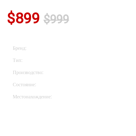
$899
$999
Бренд:
Warm Audio
Тип:
Микрофоны
Производство:
США
Состояние:
New
Местонахождение:
В Украине
Купить