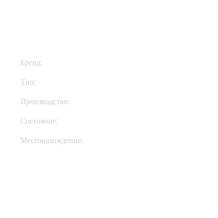
$899
Бренд:
Warm Audio
Тип:
Микрофоны
Производство:
США
Состояние:
New
Местонахождение:
Под Заказ
Купить