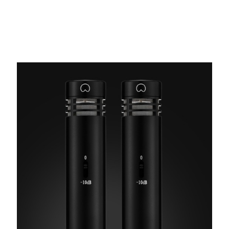
малой диафрагмой
- Black