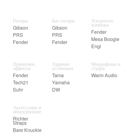
Гитары
Бас-гитары
Усилители,
комбики
Gibson
Gibson
Fender
PRS
PRS
Mesa Boogie
Fender
Fender
Engl
Примочки,
Ударные
Микрофоны и
эффекты
установки
студия
Fender
Tama
Warm Audio
Tech21
Yamaha
Suhr
DW
Аксессуары и
оборудование
Richter
Straps
Bare Knuckle