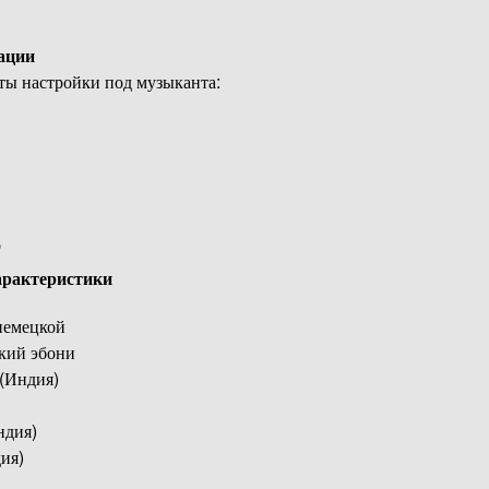
ации
ты настройки под музыканта:
о
арактеристики
 немецкой
кий эбони
 (Индия)
ндия)
ия)