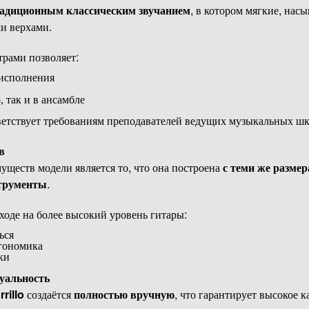
адиционным классическим звучанием
, в котором мягкие, нас
и верхами.
трами позволяет:
 исполнения
, так и в ансамбле
тветствует требованиям преподавателей ведущих музыкальных шк
в
ществ модели является то, что она построена
с теми же разме
струменты
.
еходе на более высокий уровень гитары:
ься
гономика
ки
уальность
rillo
создаётся
полностью вручную
, что гарантирует высокое 