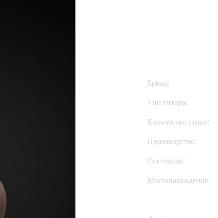
$1999
Бренд:
Тип гитары:
Количество струн:
Производство:
Состояние:
Местонахождение: