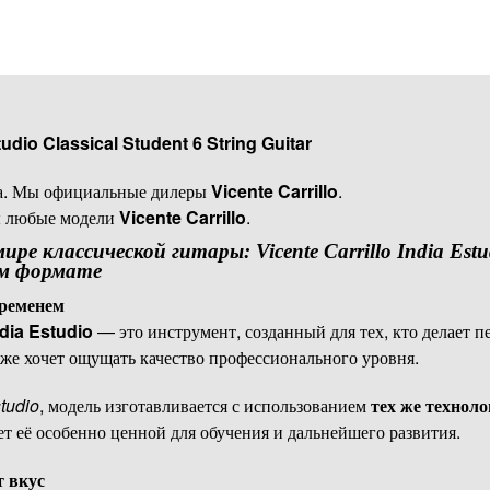
tudio Classical Student 6 String Guitar
. Мы официальные дилеры
Vicente Carrillo
.
ны любые модели
Vicente Carrillo
.
ре классической гитары: Vicente Carrillo India Es
ом формате
временем
ndia Estudio
— это инструмент, созданный для тех, кто делает п
уже хочет ощущать качество профессионального уровня.
tudio
, модель изготавливается с использованием
тех же техноло
ает её особенно ценной для обучения и дальнейшего развития.
т вкус