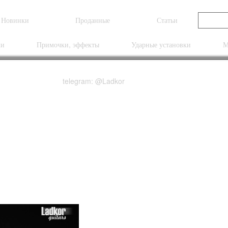
Новинки
Проданные
Статьи
ки
Примочки, эффекты
Ударные установки
М
telegram: @Ladkor
dia Estudio Classical S