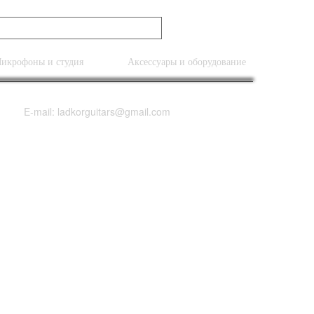
икрофоны и студия
Аксессуары и оборудование
E-mail: ladkorguitars@gmail.com
tudent 6 String