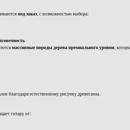
ливаются
под заказ
, с возможностью выбора:
лговечность
зуются
массивные породы дерева премиального уровня
, котор
ен благодаря естественному рисунку древесины.
ает гитару от: