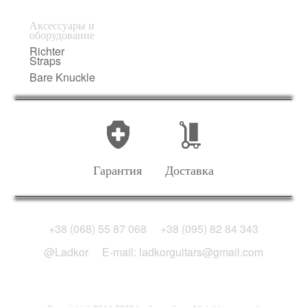
Аксессуары и
оборудование
Richter
Straps
Bare Knuckle
Гарантия
Доставка
+38 (068) 55 87 068
+38 (095) 82 84 343
@Ladkor
E-mail: ladkorguitars@gmail.com