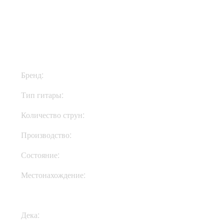
$8999
Бренд:
Vicente Carrillo
Тип гитары:
Классические
Количество струн:
Шестиструнные
Производство:
Испания
Состояние:
New
Местонахождение:
Под Заказ
Дека:
Палисандр