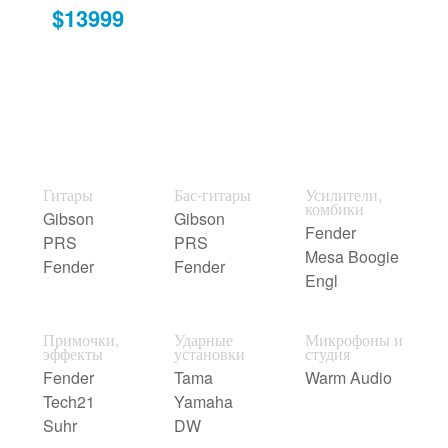
$13999
Гитары
Бас-гитары
Усилители,
комбики
Gibson
Gibson
Fender
PRS
PRS
Mesa Boogie
Fender
Fender
Engl
Примочки,
Ударные
Микрофоны и
эффекты
установки
студия
Fender
Tama
Warm Audio
Tech21
Yamaha
Suhr
DW