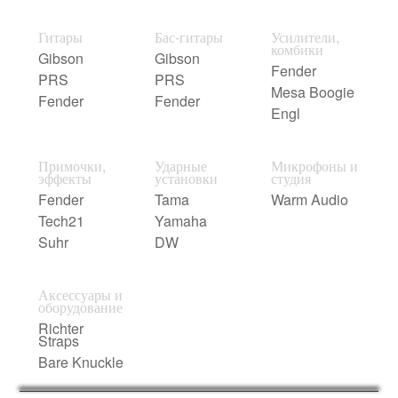
Гитары
Бас-гитары
Усилители,
комбики
Gibson
Gibson
Fender
PRS
PRS
Mesa Boogie
Fender
Fender
Engl
Примочки,
Ударные
Микрофоны и
эффекты
установки
студия
Fender
Tama
Warm Audio
Tech21
Yamaha
Suhr
DW
Аксессуары и
оборудование
Richter
Straps
Bare Knuckle