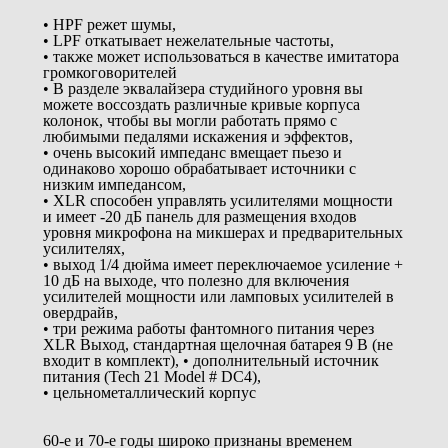
• HPF режет шумы,
• LPF откатывает нежелательные частоты,
• также может использоваться в качестве имитатора
громкоговорителей
• В разделе эквалайзера студийного уровня вы
можете воссоздать различные кривые корпуса
колонок, чтобы вы могли работать прямо с
любимыми педалями искажения и эффектов,
• очень высокий импеданс вмещает пьезо и
одинаково хорошо обрабатывает источники с
низким импедансом,
• XLR способен управлять усилителями мощности
и имеет -20 дБ панель для размещения входов
уровня микрофона на микшерах и предварительных
усилителях,
• выход 1/4 дюйма имеет переключаемое усиление +
10 дБ на выходе, что полезно для включения
усилителей мощности или ламповых усилителей в
овердрайв,
• три режима работы фантомного питания через
XLR Выход, стандартная щелочная батарея 9 В (не
входит в комплект), • дополнительный источник
питания (Tech 21 Model # DC4),
• цельнометаллический корпус
60-е и 70-е годы широко признаны временем