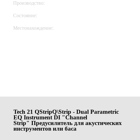
Производство:
США
Состояние:
New
Местонахождение:
Под Заказ
Купить
Tech 21 QStrip
Q\Strip
- Dual Parametric
EQ Instrument DI "Channel
Strip" Предусилитель для акустических
инструментов или баса