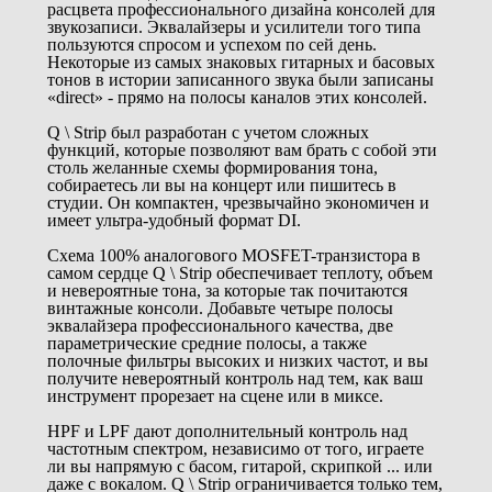
расцвета профессионального дизайна консолей для
звукозаписи. Эквалайзеры и усилители того типа
пользуются спросом и успехом по сей день.
Некоторые из самых знаковых гитарных и басовых
тонов в истории записанного звука были записаны
«direct» - прямо на полосы каналов этих консолей.
Q \ Strip был разработан с учетом сложных
функций, которые позволяют вам брать с собой эти
столь желанные схемы формирования тона,
собираетесь ли вы на концерт или пишитесь в
студии. Он компактен, чрезвычайно экономичен и
имеет ультра-удобный формат DI.
Схема 100% аналогового MOSFET-транзистора в
самом сердце Q \ Strip обеспечивает теплоту, объем
и невероятные тона, за которые так почитаются
винтажные консоли. Добавьте четыре полосы
эквалайзера профессионального качества, две
параметрические средние полосы, а также
полочные фильтры высоких и низких частот, и вы
получите невероятный контроль над тем, как ваш
инструмент прорезает на сцене или в миксе.
HPF и LPF дают дополнительный контроль над
частотным спектром, независимо от того, играете
ли вы напрямую с басом, гитарой, скрипкой ... или
даже с вокалом. Q \ Strip ограничивается только тем,