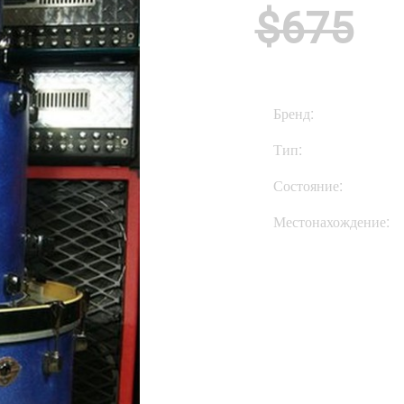
$675
Бренд:
Тип:
Состояние:
Местонахождение: