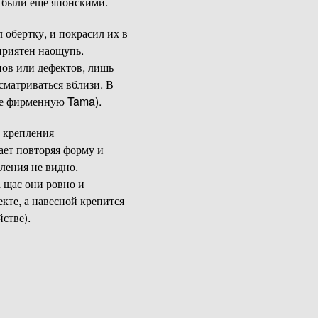
ic были еще японскими.
 обертку, и покрасил их в
приятен наощупь.
пов или дефектов, лишь
сматриваться вблизи. В
оже фирменную Tama).
т крепления
ает повторяя форму и
пления не видно.
а щас они ровно и
кте, а навесной крепится
стве).