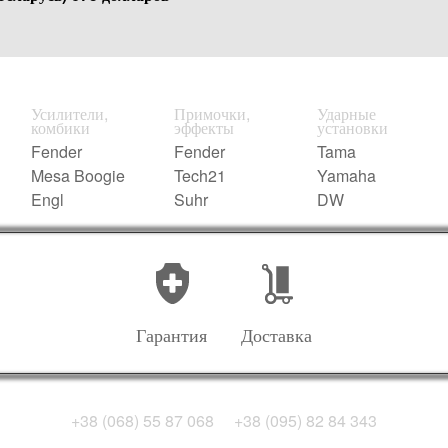
Усилители,
Примочки,
Ударные
комбики
эффекты
установки
Fender
Fender
Tama
Mesa Boogie
Tech21
Yamaha
Engl
Suhr
DW
Гарантия
Доставка
+38 (068) 55 87 068
+38 (095) 82 84 343