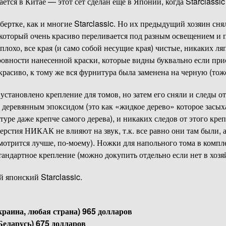
лается в Китае — этот сет сделан еще в Японии, когда Starclass
ертке, как и многие Starclassic. Но их предыдущий хозяин снял
который очень красиво переливается под разным освещением и 
плохо, все края (и само собой несущие края) чистые, никаких ля
ровности нанесенной краски, которые видны буквально если при
 красиво, к тому же вся фурнитура была заменена на черную (т
установлено крепление для томов, но затем его сняли и следы о
 деревянным эпоксидом (это как «жидкое дерево» которое засых
ктуре даже крепче самого дерева), и никаких следов от этого кре
ерстия НИКАК не влияют на звук, т.к. все равно они там были, 
мотрится лучше, по-моему). Ножки для напольного тома в компле
тандартное крепление (можно докупить отдельно если нет в хозяй
 японский Starclassic.
раина, любая страна) 965 долларов
Беларусь) 675 долларов