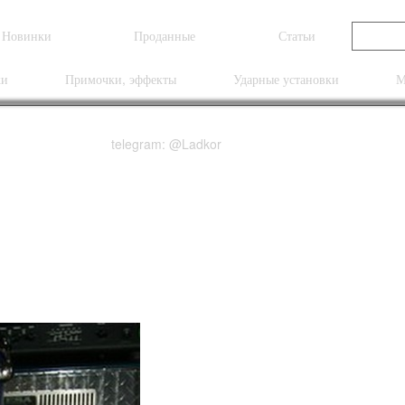
Новинки
Проданные
Статьи
ки
Примочки, эффекты
Ударные установки
М
telegram: @Ladkor
Birch (Japan)