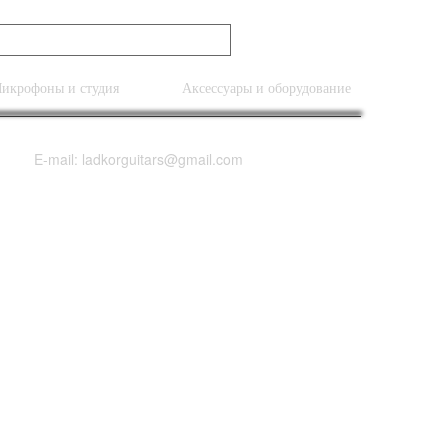
икрофоны и студия
Аксессуары и оборудование
E-mail: ladkorguitars@gmail.com