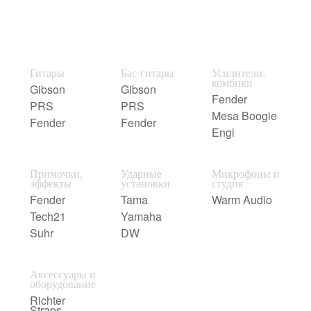
Гитары
Бас-гитары
Усилители,
комбики
Gibson
Gibson
Fender
PRS
PRS
Mesa Boogie
Fender
Fender
Engl
Примочки,
Ударные
Микрофоны и
эффекты
установки
студия
Fender
Tama
Warm Audio
Tech21
Yamaha
Suhr
DW
Аксессуары и
оборудование
Richter
Straps