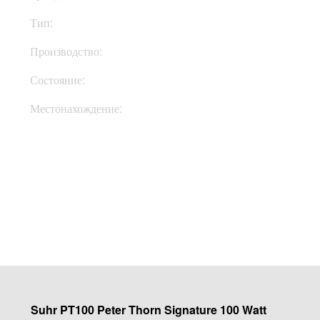
Тип:
Голова
Производство:
США
Состояние:
New
Местонахождение:
Под Заказ
Купить
Suhr PT100 Peter Thorn Signature 100 Watt