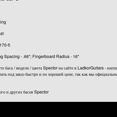
ing
st
170-5
ng Spacing - .66"; Fingerboard Radius - 16"
то баса / модели / цвета Spector на сайте в LadkorGuitars - нап
лать под заказ быстро и по хорошей цене, так как мы официальн
го и других басов Spector