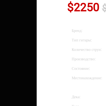
$2250
Бренд:
Тип гитары:
Количество струн:
Производство:
Состояние:
Местонахождение:
Дека: