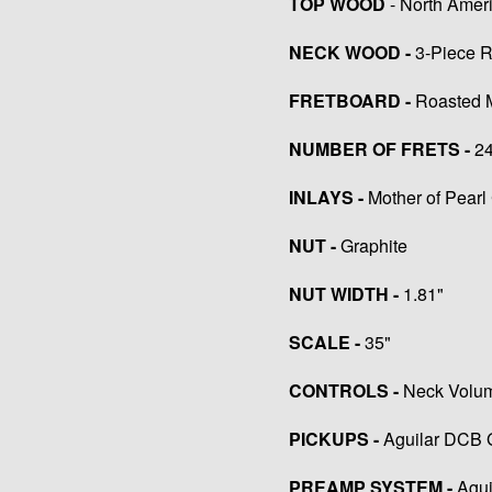
TOP WOOD
- North Amer
NECK WOOD -
3-Piece 
FRETBOARD -
Roasted 
NUMBER OF FRETS -
2
INLAYS -
Mother of Pear
NUT -
Graphite
NUT WIDTH -
1.81"
SCALE -
35"
CONTROLS -
Neck Volum
PICKUPS -
Aguilar DCB 
PREAMP SYSTEM -
Agui