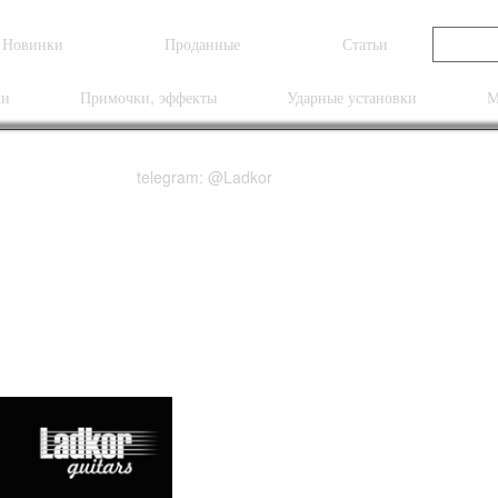
Новинки
Проданные
Статьи
ки
Примочки, эффекты
Ударные установки
М
telegram: @Ladkor
 5 Tobacco Sunburst 5