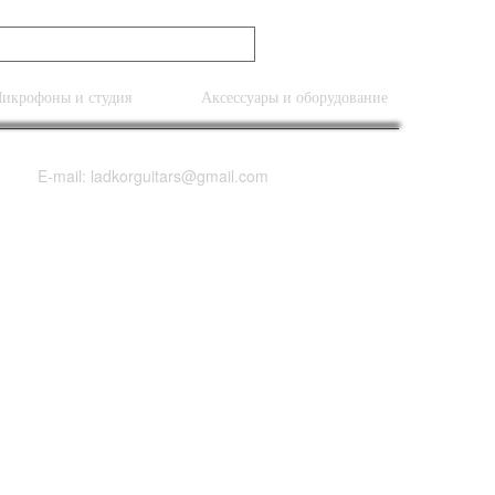
икрофоны и студия
Аксессуары и оборудование
E-mail: ladkorguitars@gmail.com
 String Bass NEW