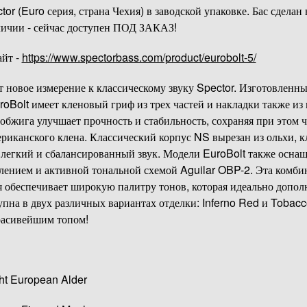
tor (Euro серия, страна Чехия) в заводской упаковке. Бас сделан 
личии - сейчас доступен ПОД ЗАКАЗ!
айт -
https://www.spectorbass.com/product/eurobolt-5/
т новое измерение к классическому звуку Spector. Изготовленн
roBolt имеет кленовый гриф из трех частей и накладки также из
обжига улучшает прочность и стабильность, сохраняя при этом ч
ериканского клена. Классический корпус NS вырезан из ольхи, к
за легкий и сбалансированный звук. Модели EuroBolt также осн
ением и активной тональной схемой Aguilar OBP-2. Эта комби
 обеспечивает широкую палитру тонов, которая идеально дополн
упна в двух различных вариантах отделки: Inferno Red и Tobac
расивейшим топом!
ht European Alder