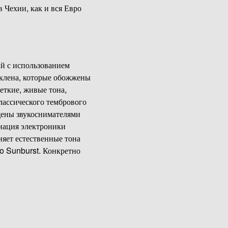
в Чехии, как и вся Евро
ый с использованием
 клена, которые обожжены
еткие, живые тона,
лассического тембрового
ащены звукоснимателями
нация электроники
яет естественные тона
co Sunburst. Конкретно