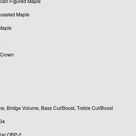
ican Figured Maple
Roasted Maple
Maple
4
l Crown
e, Bridge Volume, Bass Cut/Boost, Treble Cut/Boost
G4
lar OBP-2