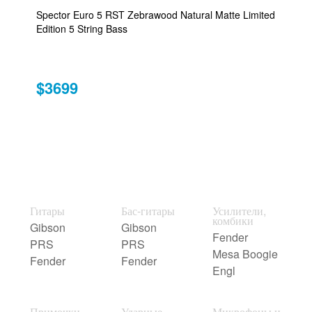
Spector Euro 5 RST Zebrawood Natural Matte Limited
Edition 5 String Bass
$3699
Гитары
Бас-гитары
Усилители,
комбики
Gibson
Gibson
Fender
PRS
PRS
Mesa Boogie
Fender
Fender
Engl
Примочки,
Ударные
Микрофоны и