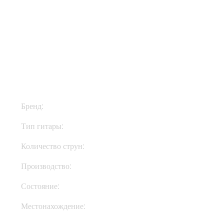
$4500
Бренд:
Spector
Тип гитары:
Электрогитары
Количество струн:
Пятиструнные
Производство:
Чехия
Состояние:
New
Местонахождение:
Под Заказ