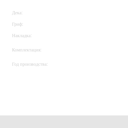
Дека:
Клен
Гриф:
Клен
Накладка:
Эбони
Кофр, документы,
Комплектация:
ключи
Год производства:
2021
Купить