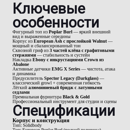
Ключевые
особенности
Фигурный топ из
Poplar Burl
— яркий внешний
вид и выраженные середины
Корпус из
European Ash с прослойкой Walnut
—
мощный и сбалансированный тон
Сквозной гриф из
3 частей клёна с графитовыми
стержнями
— стабильность и сустейн
Накладка
Ebony с инкрустациями Crown из
Abalone
Активные датчики
EMG X Series
— чистота, атака
и динамика
Предусилитель
Spector Legacy (Darkglass)
—
классический growl + современная гибкость
Лёгкий
алюминиевый бридж с латунными
седлами
Премиальная фурнитура
Black & Gold
Профессиональный инструмент для студии и сцены
Спецификации
Корпус и конструкция
Тип: Solidbody
Топ: European Poplar Burl (полной толщины)