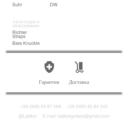
Suhr
DW
Аксессуары и
оборудование
Richter
Straps
Bare Knuckle
Гарантия
Доставка
+38 (068) 55 87 068
+38 (095) 82 84 343
@Ladkor
E-mail: ladkorguitars@gmail.com