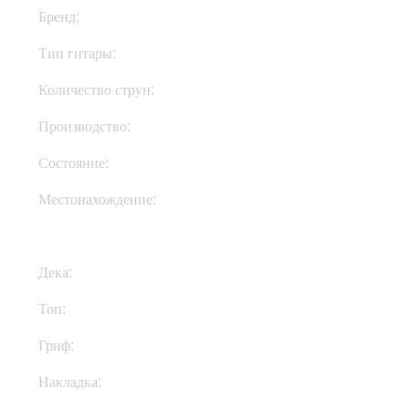
Бренд:
Spector
Тип гитары:
Электрогитары
Количество струн:
Четырехструнные
Производство:
Чехия
Состояние:
New
Местонахождение:
Под Заказ
Дека:
Ясень
Топ:
Poplar Burl
Гриф:
Клен
Накладка:
Эбони