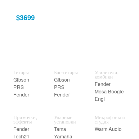
$3699
Гитары
Бас-гитары
Усилители,
комбики
Gibson
Gibson
Fender
PRS
PRS
Mesa Boogie
Fender
Fender
Engl
Примочки,
Ударные
Микрофоны и
эффекты
установки
студия
Fender
Tama
Warm Audio
Tech21
Yamaha