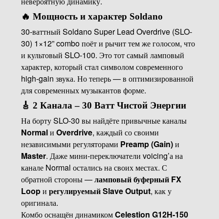
невероятную динамику.
🔥
Мощность и характер Soldano
30-ваттный Soldano Super Lead Overdrive (SLO-
30) 1×12” combo поёт и рычит тем же голосом, что
и культовый SLO-100. Это тот самый ламповый
характер, который стал символом современного
high-gain звука. Но теперь — в оптимизированной
для современных музыкантов форме.
🎸
2 Канала – 30 Ватт Чистой Энергии
На борту SLO-30 вы найдёте привычные каналы
Normal
и
Overdrive
, каждый со своими
независимыми регуляторами
Preamp (Gain)
и
Master
. Даже мини-переключатели voicing’а на
канале Normal остались на своих местах. С
обратной стороны —
ламповый буферный FX
Loop
и
регулируемый Slave Output
, как у
оригинала.
Комбо оснащён динамиком
Celestion G12H-150