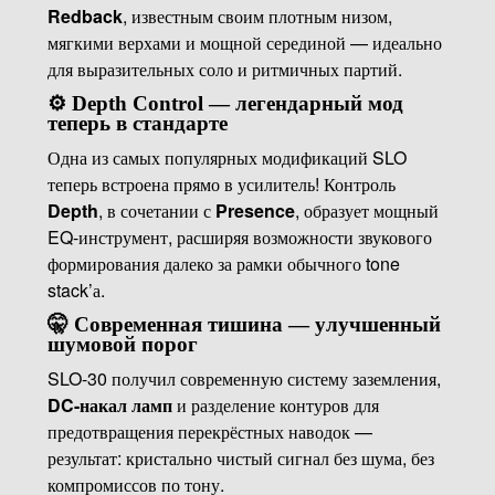
Redback
, известным своим плотным низом,
мягкими верхами и мощной серединой — идеально
для выразительных соло и ритмичных партий.
⚙️
Depth Control — легендарный мод
теперь в стандарте
Одна из самых популярных модификаций SLO
теперь встроена прямо в усилитель! Контроль
Depth
, в сочетании с
Presence
, образует мощный
EQ-инструмент, расширяя возможности звукового
формирования далеко за рамки обычного tone
stack’а.
🤫
Современная тишина — улучшенный
шумовой порог
SLO-30 получил современную систему заземления,
DC-накал ламп
и разделение контуров для
предотвращения перекрёстных наводок —
результат: кристально чистый сигнал без шума, без
компромиссов по тону.