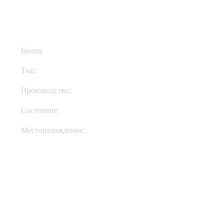
$3499
Бренд:
Soldano
Тип:
Комбик
Производство:
США
Состояние:
New
Местонахождение:
Под Заказ
Купить