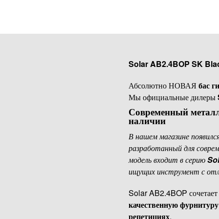
Solar AB2.4BOP SK Blac
Абсолютно НОВАЯ
бас г
Мы официальные дилеры
Современный металл-
наличии
В нашем магазине появилс
разработанный для совре
модель входит в серию
So
ищущих инструмент с отл
Solar AB2.4BOP сочетае
качественную фурнитуру
репетициях
.