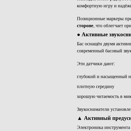
комфортную игру и надёжн
Позиционные маркеры пр
стороне
, что облегчает о
●
Активные звукосни
Бас оснащён двумя актив
современный басовый звук
Эти датчики дают:
глубокий и насыщенный н
плотную середину
хорошую читаемость в ми
Звукосниматели установле
▲
Активный предуси
Электроника инструмента 