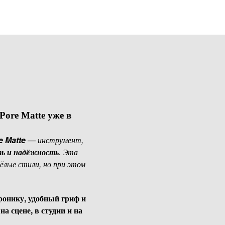
ore Matte уже в
e Matte
— инструмент,
ть и надёжность
. Эта
лые стили, но при этом
онику, удобный гриф и
я
на сцене, в студии и на