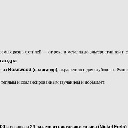
самых разных стилей — от рока и металла до альтернативной и 
сандра
а из
Rosewood (палисандр)
, окрашенного для глубокого тёмног
 тёплым и сбалансированным звучанием и добавляет:
00
и оснащена
24 ладами из никелевого сплава (Nickel Frets)