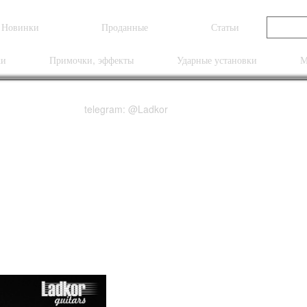
Новинки
Проданные
Статьи
ки
Примочки, эффекты
Ударные установки
М
telegram: @Ladkor
 Black Open Pore Matt