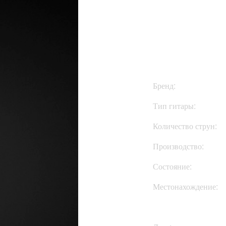
$1050
Бренд:
Тип гитары:
Количество струн:
Производство:
Состояние:
Местонахождение: