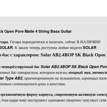
k Open Pore Matte 4 String Bass Guitar
итара
. Гитара периодически в наличии, сейчас В НАЛИЧИИ!
SOLAR
. К заказу теперь доступны любые модели
SOLAR
бас с характером: Solar AB2.4BOP SK Black Open P
я
четырёхструнный бас Solar AB2.4BOP SK Black Open Por
менных бас-гитаристов, которым важны
мощный звук, точнос
lar Type AB2
, ориентированную на музыкантов, играющих тяжё
ичным соотношением цены и качества.
т
эргономичную форму корпуса, современную активную электр
, благодаря чему инструмент одинаково уверенно чувствует себ