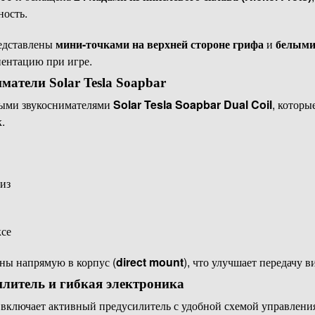
ость.
едставлены
мини-точками на верхней стороне грифа
и
белыми
риентацию при игре.
матели Solar Tesla Soapbar
ными звукоснимателями
Solar Tesla Soapbar Dual Coil
, котор
.
из
ксе
ны напрямую в корпус (
direct mount
), что улучшает передачу в
литель и гибкая электроника
включает активный предусилитель с удобной схемой управления