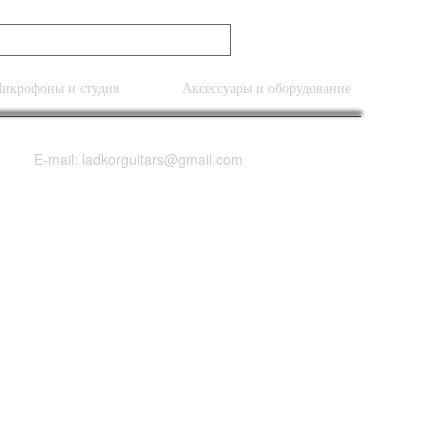
икрофоны и студия
Аксессуары и оборудование
E-mail: ladkorguitars@gmail.com
e 4 String Bass