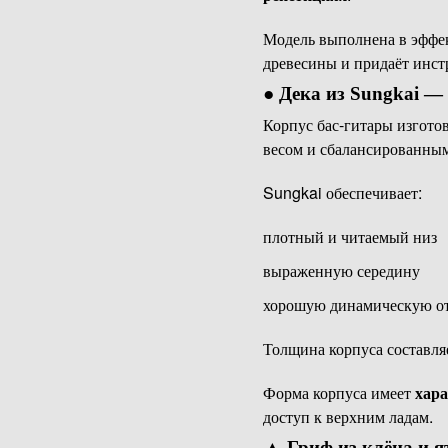
Модель выполнена в эфф
древесины и придаёт инс
●
Дека из Sungkai —
Корпус бас-гитары изгото
весом и сбалансированным
Sungkai обеспечивает:
плотный и читаемый низ
выраженную середину
хорошую динамическую от
Толщина корпуса составл
Форма корпуса имеет
хар
доступ к верхним ладам.
▲
Гриф из клёна и 