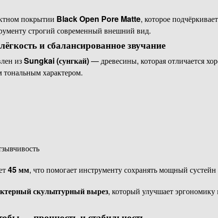
ектном покрытии
Black Open Pore Matte
, которое подчёркивае
трументу строгий современный внешний вид.
 лёгкость и сбалансированное звучание
влен из
Sungkai (сунгкай)
— древесины, которая отличается хо
 тональным характером.
зывчивость
яет
45 мм
, что помогает инструменту сохранять мощный сустейн 
актерный скульптурный вырез
, который улучшает эргономику
ятобы — прочность и стабильность