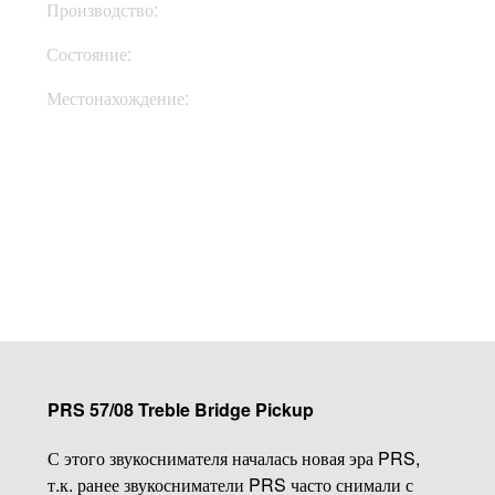
Производство:
США
Состояние:
New
Местонахождение:
В Украине
Купить
PRS 57/08 Treble Bridge Pickup
С этого звукоснимателя началась новая эра PRS,
т.к. ранее звукосниматели PRS часто снимали с