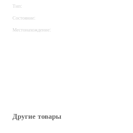
Тип:
Ударные установки
Состояние:
New
Местонахождение:
Под Заказ
Другие товары