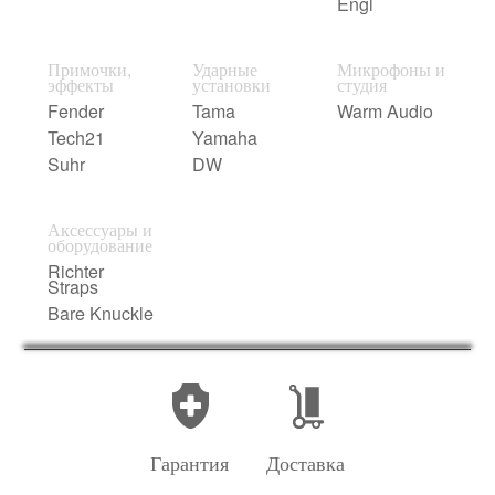
Engl
Примочки,
Ударные
Микрофоны и
эффекты
установки
студия
Fender
Tama
Warm Audio
Tech21
Yamaha
Suhr
DW
Аксессуары и
оборудование
Richter
Straps
Bare Knuckle
Гарантия
Доставка