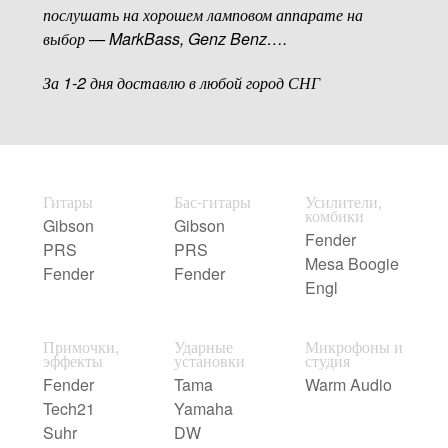
послушать на хорошем ламповом аппарате на
выбор — MarkBass, Genz Benz….
За 1-2 дня доставлю в любой город СНГ
Гитары
Бас-гитары
Усилители,
комбики
Gibson
Gibson
Fender
PRS
PRS
Mesa Boogie
Fender
Fender
Engl
Примочки,
Ударные
Микрофоны и
эффекты
установки
студия
Fender
Tama
Warm Audio
Tech21
Yamaha
Suhr
DW