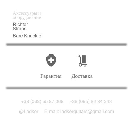
Аксессуары и
оборудование
Richter
Straps
Bare Knuckle
Гарантия
Доставка
+38 (068) 55 87 068
+38 (095) 82 84 343
@Ladkor
E-mail: ladkorguitars@gmail.com