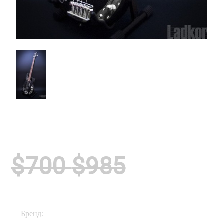
$700
$985
Бренд:
Music Man