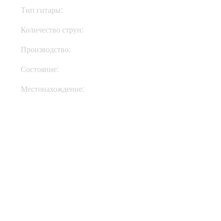
Тип гитары:
Электрогитары
Количество струн:
Четырехструнные
Производство:
США
Состояние:
New
Местонахождение:
В Украине