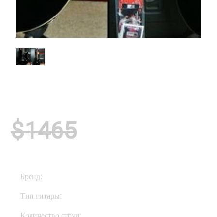
$1465
Бренд:
Music Man
Тип гитары:
Электрогитары
Количество струн:
Шестиструнные