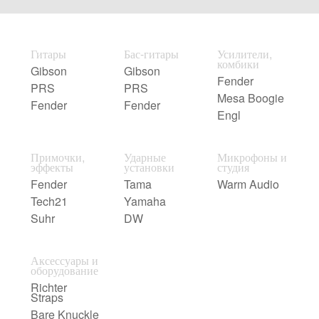
Гитары
Бас-гитары
Усилители,
комбики
Gibson
Gibson
Fender
PRS
PRS
Mesa Boogie
Fender
Fender
Engl
Примочки,
Ударные
Микрофоны и
эффекты
установки
студия
Fender
Tama
Warm Audio
Tech21
Yamaha
Suhr
DW
Аксессуары и
оборудование
Richter
Straps
Bare Knuckle