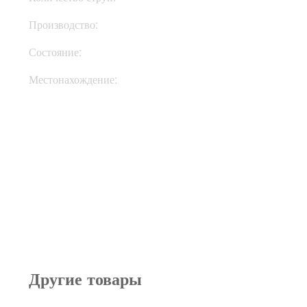
Производство:
США
Состояние:
New
Местонахождение:
Под Заказ
Другие товары