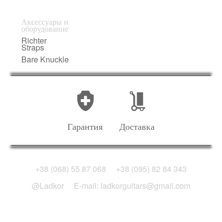
Аксессуары и
оборудование
Richter
Straps
Bare Knuckle
Гарантия
Доставка
+38 (068) 55 87 068
+38 (095) 82 84 343
@Ladkor
E-mail: ladkorguitars@gmail.com