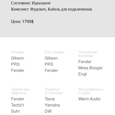
Состояние: Идеальное
Комплект: Фудсвич, Кабель для подключения.
Цена: 1700$
Гитары
Бас-гитары
Усилители,
комбики
Gibson
Gibson
Fender
PRS
PRS
Mesa Boogie
Fender
Fender
Engl
Примочки,
Ударные
Микрофоны и
эффекты
установки
студия
Fender
Tama
Warm Audio
Tech21
Yamaha
Suhr
DW