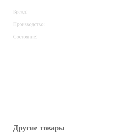
Бренд:
Mesa Boogie
Производство:
США
Состояние:
Used
Другие товары