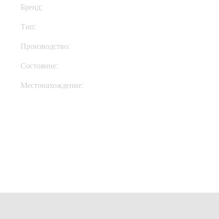
Бренд:
Mesa Boogie
Тип:
Комбик
Производство:
США
Состояние:
New
Местонахождение:
Под Заказ
Купить