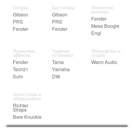
Гитары
Бас-гитары
Усилители,
комбики
Gibson
Gibson
Fender
PRS
PRS
Mesa Boogie
Fender
Fender
Engl
Примочки,
Ударные
Микрофоны и
эффекты
установки
студия
Fender
Tama
Warm Audio
Tech21
Yamaha
Suhr
DW
Аксессуары и
оборудование
Richter
Straps
Bare Knuckle