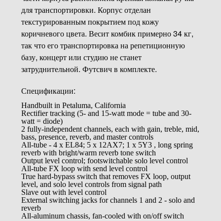
для транспортировки. Корпус отделан
текстурированным покрытием под кожу
коричневого цвета. Весит комбик примерно 34 кг,
так что его транспортировка на репетиционную
базу, концерт или студию не станет
затруднительной. Футсвич в комплекте.
Спецификации:
Handbuilt in Petaluma, California
Rectifier tracking (5- and 15-watt mode = tube and 30-
watt = diode)
2 fully-independent channels, each with gain, treble, mid,
bass, presence, reverb, and master controls
All-tube - 4 x EL84; 5 x 12AX7; 1 x 5Y3 , long spring
reverb with bright/warm reverb tone switch
Output level control; footswitchable solo level control
All-tube FX loop with send level control
True hard-bypass switch that removes FX loop, output
level, and solo level controls from signal path
Slave out with level control
External switching jacks for channels 1 and 2 - solo and
reverb
All-aluminum chassis, fan-cooled with on/off switch