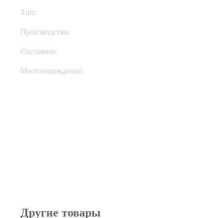
Тип:
Процессоры
Производство:
США
Состояние:
Used
Местонахождение:
В Украине
Другие товары