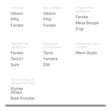
Гитары
Бас-гитары
Усилители,
комбики
Gibson
Gibson
Fender
PRS
PRS
Mesa Boogie
Fender
Fender
Engl
Примочки,
Ударные
Микрофоны и
эффекты
установки
студия
Fender
Tama
Warm Audio
Tech21
Yamaha
Suhr
DW
Аксессуары и
оборудование
Richter
Straps
Bare Knuckle