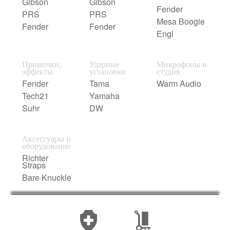
Gibson
Gibson
Fender
PRS
PRS
Mesa Boogie
Fender
Fender
Engl
Примочки,
Ударные
Микрофоны и
эффекты
установки
студия
Fender
Tama
Warm Audio
Tech21
Yamaha
Suhr
DW
Аксессуары и
оборудование
Richter
Straps
Bare Knuckle