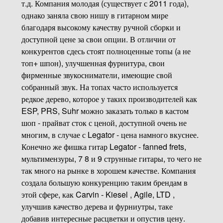
т.д. Компания молодая (существует с 2011 года),
однако заняла свою нишу в гитарном мире
благодаря высокому качеству ручной сборки и
доступной цене за свои опции. В отличии от
конкурентов сдесь стоят полноценные топы (а не
топ+ шпон), улучшенная фурнитура, свои
фирменные звукосниматели, имеющие свой
собранный звук. На топах часто используется
редкое дерево, которое у таких производителей как
ESP, PRS, Suhr можно заказать только в кастом
шоп - прайват сток с ценой, доступной очень не
многим, в случае с Legator - цена намного вкуснее.
Конечно же фишка гитар Legator - fanned frets,
мультимензуры, 7 8 и 9 струнные гитары, то чего не
так много на рынке в хорошем качестве. Компания
создала большую конкуренцию таким брендам в
этой сфере, как Carvin - Kiesel , Agile, LTD ,
улучшив качество дерева и фурниутры, таке
добавив интересные расцветки и опустив цену.