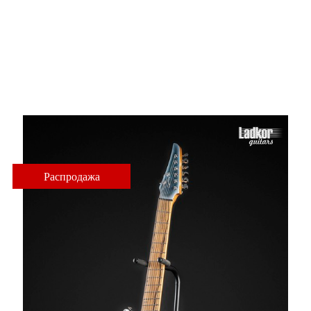
Overdrive Series
Palemoon Ebony
NEW
Распродажа