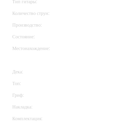
Тип гитары:
Электрогитары
Количество струн:
Восьмиструнные
Производство:
Корея
Состояние:
New
Местонахождение:
Под Заказ
Дека:
Ольха
Топ:
Buckeye Burl
Гриф:
Клен
Накладка:
Эбони
Комплектация:
Чехол, ключи