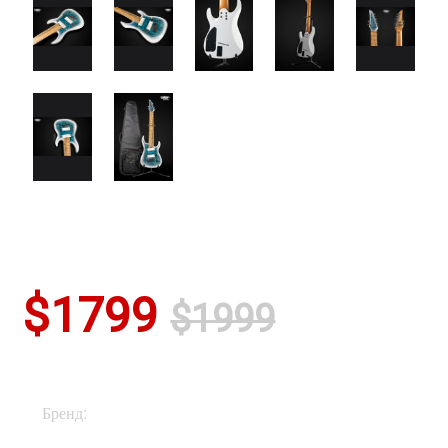
$1799
$1999
Бренд:
Legator