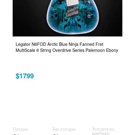
Legator N6FOD Arctic Blue Ninja Fanned Fret
MultiScale 6 String Overdrive Series Palemoon Ebony
$1799
Гитары
Бас-гитары
Усилители,
комбики